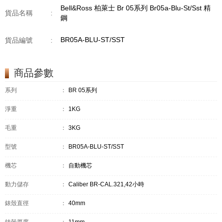
Bell&Ross 柏萊士 Br 05系列 Br05a-Blu-St/Sst 精
貨品名稱
:
鋼
BR05A-BLU-ST/SST
貨品編號
:
商品參數
系列
：
BR 05系列
淨重
：
1KG
毛重
：
3KG
型號
：
BR05A-BLU-ST/SST
機芯
：
自動機芯
動力儲存
：
Caliber BR-CAL.321,42小時
錶殼直徑
：
40mm