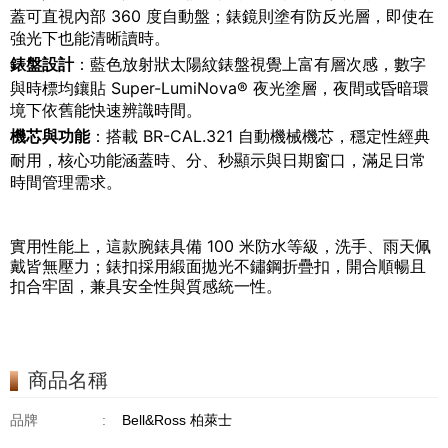
蓋可直視內部 360 度自動盤；錶鏡則塗有防反光層，即使在
強光下也能清晰讀時。
錶盤設計
：藍色放射狀太陽紋錶盤視覺上富有層次感，數字
與時標均鑲貼 Super-LumiNova® 夜光塗層，夜間或昏暗環
境下依舊能快速辨識時間。
機芯與功能
：搭載 BR-CAL.321 自動機械機芯，穩定性經典
耐用，核心功能涵蓋時、分、秒顯示與日期窗口，滿足日常
時間管理需求。
實用性能上，這款腕錶具備 100 米防水等級，洗手、雨天佩
戴皆無壓力；錶扣採用緞面拋光不鏽鋼折疊扣，開合順暢且
扣合牢固，兼具安全性與質感統一性。
商品名稱
品牌
:
Bell&Ross 柏萊士