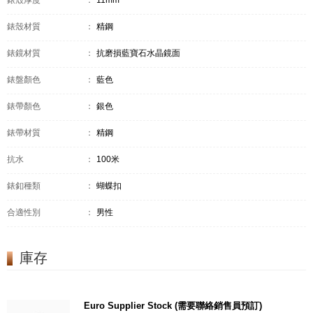
錶殼厚度
：
11mm
錶殼材質
：
精鋼
錶鏡材質
：
抗磨損藍寶石水晶鏡面
錶盤顏色
：
藍色
錶帶顏色
：
銀色
錶帶材質
：
精鋼
抗水
：
100米
錶釦種類
：
蝴蝶扣
合適性別
：
男性
庫存
Euro Supplier Stock (需要聯絡銷售員預訂)