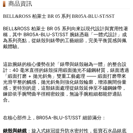
商品資訊
BELL&ROSS 柏萊士 BR 05 系列 BR05A-BLU-ST/SST
BELL&ROSS 柏萊士 BR 05 系列向來以現代設計與實用性著
稱，其中 BR05A-BLU-ST/SST 腕錶憑藉「一體式設計」成
為系列亮點，從錶殼到錶帶的工藝細節，完美平衡質感與佩
戴體驗。
這款腕錶的核心優勢在於「錶帶與錶殼融為一體」的整合設
計：40 毫米直徑的錶殼採用緞面拋光不鏽鋼材質，錶面透過
「緞面打磨 + 拋光斜角」雙重工藝處理 —— 緞面打磨帶來
光滑平整的觸感，拋光斜角則強化錶殼輪廓，增添腕間份量
感；更特別的是，這類錶面處理從錶殼延伸至不鏽鋼鍊帶，
鍊節依手腕彎曲半徑精密鉸接，無論手腕粗細都能舒適貼
合。
在核心部件上，BR05A-BLU-ST/SST 細節滿分：
錶殼與錶鏡
：旋入式錶冠提升防水密封性，藍寶石水晶錶底