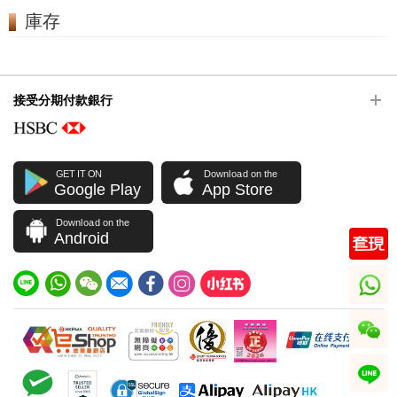
庫存
接受分期付款銀行
GET IT ON
Download on the
Google Play
App Store
Download on the
Android
whatsapp
wechat