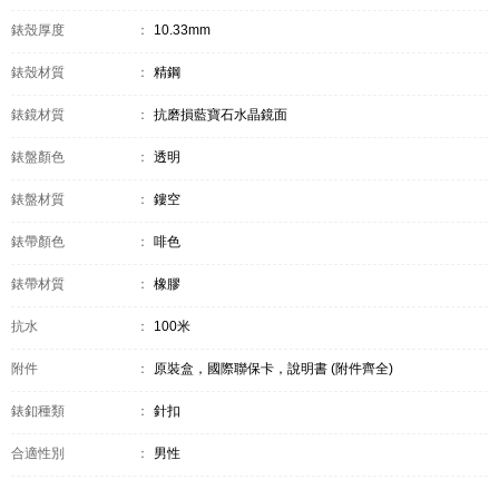
錶殼厚度
：
10.33mm
錶殼材質
：
精鋼
錶鏡材質
：
抗磨損藍寶石水晶鏡面
錶盤顏色
：
透明
錶盤材質
：
鏤空
錶帶顏色
：
啡色
錶帶材質
：
橡膠
抗水
：
100米
附件
：
原裝盒，國際聯保卡，說明書 (附件齊全)
錶釦種類
：
針扣
合適性別
：
男性