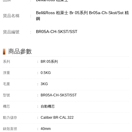
Bell&Ross 柏萊士 Br 05系列 Br05a-Ch-Skst/Sst 精
貨品名稱
:
鋼
BR05A-CH-SKST/SST
貨品編號
:
商品參數
系列
：
BR 05系列
淨重
：
0.5KG
毛重
：
3KG
型號
：
BR05A-CH-SKST/SST
機芯
：
自動機芯
動力儲存
：
Caliber BR-CAL.322
錶殼直徑
：
40mm