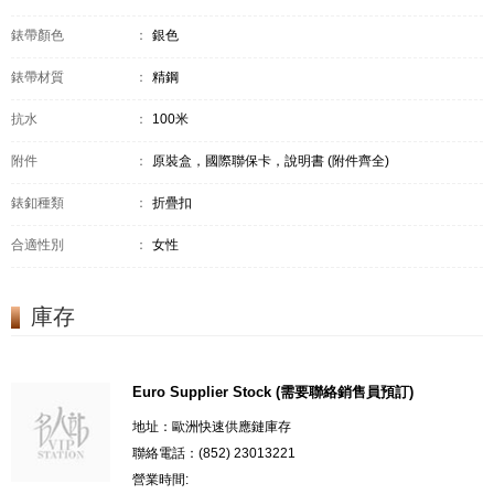
錶帶顏色
：
銀色
錶帶材質
：
精鋼
抗水
：
100米
附件
：
原裝盒，國際聯保卡，說明書 (附件齊全)
錶釦種類
：
折疊扣
合適性別
：
女性
庫存
Euro Supplier Stock (需要聯絡銷售員預訂)
地址：歐洲快速供應鏈庫存
聯絡電話：(852) 23013221
營業時間: