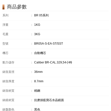
商品參數
系列
：
BR 05系列
淨重
：
1KG
毛重
：
3KG
型號
：
BR05A-S-EA-ST/SST
機芯
：
自動機芯
動力儲存
：
Caliber BR-CAL.329,54小時
錶殼直徑
：
36mm
錶殼厚度
：
8.7mm
錶殼材質
：
精鋼
錶鏡材質
：
抗磨損藍寶石水晶鏡面
錶盤顏色
：
黑色