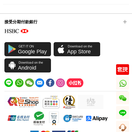
接受分期付款銀行
GET IT ON
Download on the
Google Play
App Store
Download on the
Android
whatsapp
wechat
line