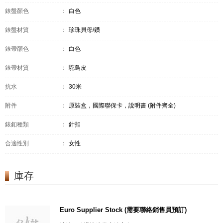
錶盤顏色
：
白色
錶盤材質
：
珍珠貝母/鑽
錶帶顏色
：
白色
錶帶材質
：
駝鳥皮
抗水
：
30米
附件
：
原裝盒，國際聯保卡，說明書 (附件齊全)
錶釦種類
：
針扣
合適性別
：
女性
庫存
Euro Supplier Stock (需要聯絡銷售員預訂)