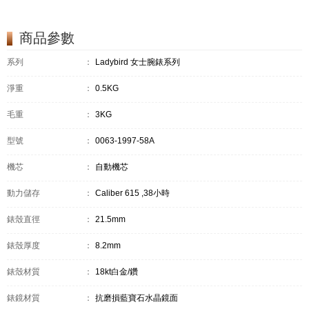
商品參數
系列
：
Ladybird 女士腕錶系列
淨重
：
0.5KG
毛重
：
3KG
型號
：
0063-1997-58A
機芯
：
自動機芯
動力儲存
：
Caliber 615 ,38小時
錶殼直徑
：
21.5mm
錶殼厚度
：
8.2mm
錶殼材質
：
18kt白金/鑽
錶鏡材質
：
抗磨損藍寶石水晶鏡面