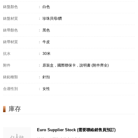
錶盤顏色
：
白色
錶盤材質
：
珍珠貝母/鑽
錶帶顏色
：
黑色
錶帶材質
：
牛皮
抗水
：
30米
附件
：
原裝盒，國際聯保卡，說明書 (附件齊全)
錶釦種類
：
針扣
合適性別
：
女性
庫存
Euro Supplier Stock (需要聯絡銷售員預訂)