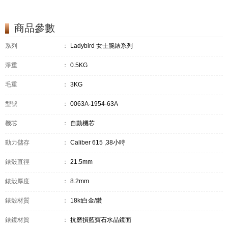
商品參數
系列
：
Ladybird 女士腕錶系列
淨重
：
0.5KG
毛重
：
3KG
型號
：
0063A-1954-63A
機芯
：
自動機芯
動力儲存
：
Caliber 615 ,38小時
錶殼直徑
：
21.5mm
錶殼厚度
：
8.2mm
錶殼材質
：
18kt白金/鑽
錶鏡材質
：
抗磨損藍寶石水晶鏡面