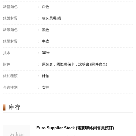
錶盤顏色
：
白色
錶盤材質
：
珍珠貝母/鑽
錶帶顏色
：
黑色
錶帶材質
：
牛皮
抗水
：
30米
附件
：
原裝盒，國際聯保卡，說明書 (附件齊全)
錶釦種類
：
針扣
合適性別
：
女性
庫存
Euro Supplier Stock (需要聯絡銷售員預訂)