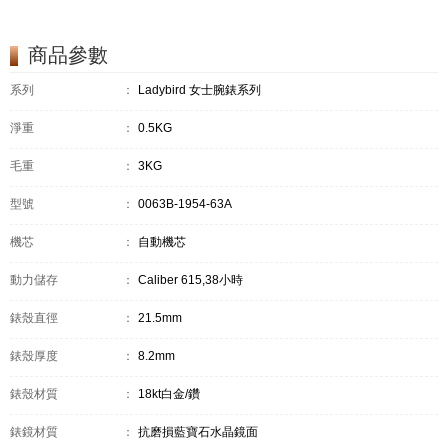
商品參數
系列
：
Ladybird 女士腕錶系列
淨重
：
0.5KG
毛重
：
3KG
型號
：
0063B-1954-63A
機芯
：
自動機芯
動力儲存
：
Caliber 615,38小時
錶殼直徑
：
21.5mm
錶殼厚度
：
8.2mm
錶殼材質
：
18kt白金/鑽
錶鏡材質
：
抗磨損藍寶石水晶鏡面