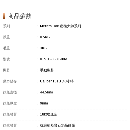
商品參數
系列
：
Metiers Dart 藝術大師系列
淨重
：
0.5KG
毛重
：
3KG
型號
：
0151B-3631-00A
機芯
：
手動機芯
動力儲存
：
Caliber 151B ,40小時
錶殼直徑
：
44.5mm
錶殼厚度
：
9mm
錶殼材質
：
18kt玫瑰金
錶鏡材質
：
抗磨損藍寶石水晶鏡面