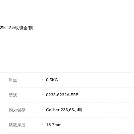
-55b 18kt玫瑰金/鑽
淨重
：
0.5KG
型號
：
0233-6232A-55B
動力儲存
：
Caliber 233,65小時
錶殼厚度
：
13.7mm