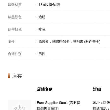
錶殼材質
：
18kt玫瑰金/鑽
錶盤顏色
：
透明
錶帶顏色
：
啡色
附件
：
原裝盒，國際聯保卡，說明書 (附件齊全)
合適性別
：
男性
庫存
店鋪名稱
詳細
Euro Supplier Stock (需要聯
地址：歐
絡銷售員預訂)
聯絡電話：(8