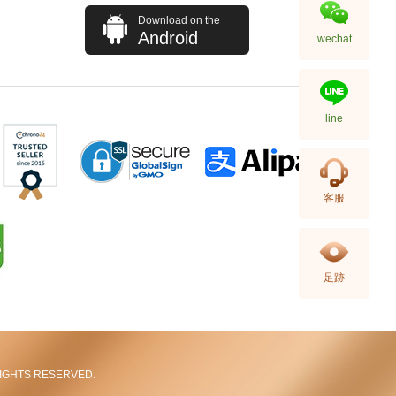
Download on the
Android
wechat
line
Blancpain 寶珀 Fifty Fathoms
客服
五十噚系列 5015-1130-52a 精鋼
91,880.00
足跡
L RIGHTS RESERVED.