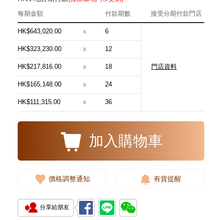
每期金額
付款期數
接受分期付款門店
HK$643,020.00
x
6
HK$323,230.00
x
12
HK$217,816.00
x
18
門店資料
Blancpain 寶珀 Villeret 經典系列
6654-3642-55b 18kt玫瑰金
HK$165,148.00
x
24
181,880.00
HK$111,315.00
x
36
加入購物車
價格調整通知
有貨提醒
分享給朋友