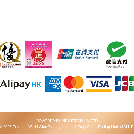
POWERED BY VIP STATION LIMITED
2026 Excellent World Wide Trading Limited & Easy China Trading Limited AL