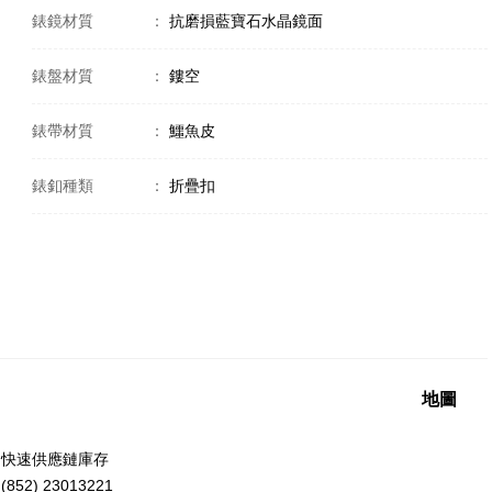
錶鏡材質
：
抗磨損藍寶石水晶鏡面
錶盤材質
：
鏤空
錶帶材質
：
鱷魚皮
錶釦種類
：
折疊扣
地圖
洲快速供應鏈庫存
52) 23013221