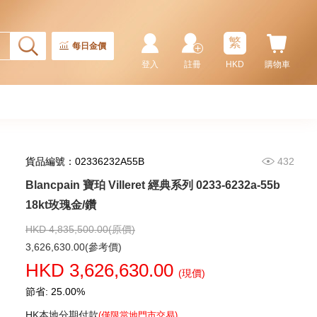
繁
每日金價
登入
註冊
HKD
購物車
貨品編號：02336232A55B
432
Blancpain 寶珀 Villeret 經典系列 0233-6232a-55b
Blancpain 寶珀 Fifty Fathoms
五十噚系列 5015-1130-52a 精鋼
18kt玫瑰金/鑽
91,880.00
HKD 4,835,500.00(原價)
3,626,630.00(參考價)
HKD 3,626,630.00
(現價)
節省: 25.00%
HK本地分期付款
(僅限當地門市交易)