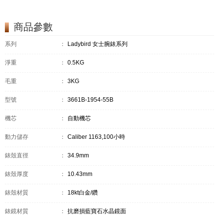
商品參數
系列
：
Ladybird 女士腕錶系列
淨重
：
0.5KG
毛重
：
3KG
型號
：
3661B-1954-55B
機芯
：
自動機芯
動力儲存
：
Caliber 1163,100小時
錶殼直徑
：
34.9mm
錶殼厚度
：
10.43mm
錶殼材質
：
18kt白金/鑽
錶鏡材質
：
抗磨損藍寶石水晶鏡面