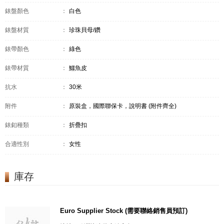
錶盤顏色
：
白色
錶盤材質
：
珍珠貝母/鑽
錶帶顏色
：
綠色
錶帶材質
：
鱷魚皮
抗水
：
30米
附件
：
原裝盒，國際聯保卡，說明書 (附件齊全)
錶釦種類
：
折疊扣
合適性別
：
女性
庫存
Euro Supplier Stock (需要聯絡銷售員預訂)