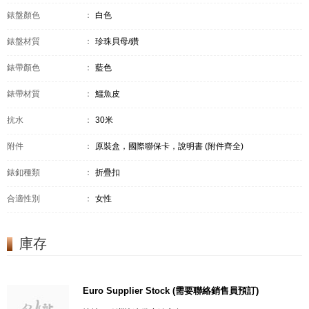
錶盤顏色
：
白色
錶盤材質
：
珍珠貝母/鑽
錶帶顏色
：
藍色
錶帶材質
：
鱷魚皮
抗水
：
30米
附件
：
原裝盒，國際聯保卡，說明書 (附件齊全)
錶釦種類
：
折疊扣
合適性別
：
女性
庫存
Euro Supplier Stock (需要聯絡銷售員預訂)