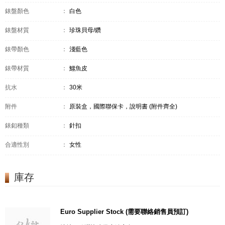
錶盤顏色
：
白色
錶盤材質
：
珍珠貝母/鑽
錶帶顏色
：
淺藍色
錶帶材質
：
鱷魚皮
抗水
：
30米
附件
：
原裝盒，國際聯保卡，說明書 (附件齊全)
錶釦種類
：
針扣
合適性別
：
女性
庫存
Euro Supplier Stock (需要聯絡銷售員預訂)