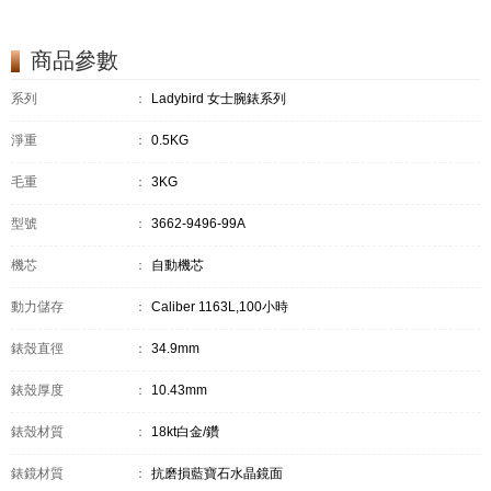
商品參數
系列
：
Ladybird 女士腕錶系列
淨重
：
0.5KG
毛重
：
3KG
型號
：
3662-9496-99A
機芯
：
自動機芯
動力儲存
：
Caliber 1163L,100小時
錶殼直徑
：
34.9mm
錶殼厚度
：
10.43mm
錶殼材質
：
18kt白金/鑽
錶鏡材質
：
抗磨損藍寶石水晶鏡面