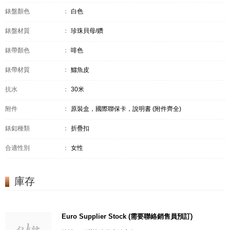
錶盤顏色
：
白色
錶盤材質
：
珍珠貝母/鑽
錶帶顏色
：
啡色
錶帶材質
：
鱷魚皮
抗水
：
30米
附件
：
原裝盒，國際聯保卡，說明書 (附件齊全)
錶釦種類
：
折疊扣
合適性別
：
女性
庫存
Euro Supplier Stock (需要聯絡銷售員預訂)