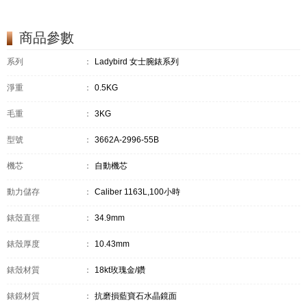
商品參數
系列
：
Ladybird 女士腕錶系列
淨重
：
0.5KG
毛重
：
3KG
型號
：
3662A-2996-55B
機芯
：
自動機芯
動力儲存
：
Caliber 1163L,100小時
錶殼直徑
：
34.9mm
錶殼厚度
：
10.43mm
錶殼材質
：
18kt玫瑰金/鑽
錶鏡材質
：
抗磨損藍寶石水晶鏡面