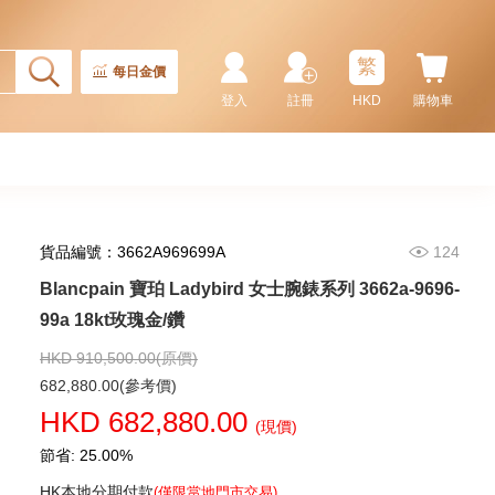
繁
每日金價
登入
註冊
HKD
購物車
貨品編號：3662A969699A
124
Blancpain 寶珀 Ladybird 女士腕錶系列 3662a-9696-
Blancpain 寶珀 Fifty Fathoms
五十噚系列 5015-1130-52a 精鋼
99a 18kt玫瑰金/鑽
91,880.00
HKD 910,500.00(原價)
682,880.00(參考價)
HKD 682,880.00
(現價)
節省: 25.00%
HK本地分期付款
(僅限當地門市交易)