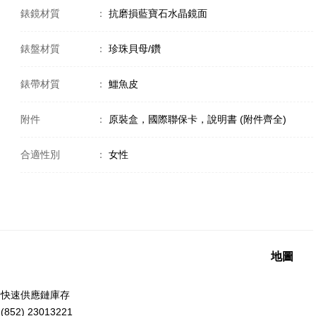
錶鏡材質
：
抗磨損藍寶石水晶鏡面
錶盤材質
：
珍珠貝母/鑽
錶帶材質
：
鱷魚皮
附件
：
原裝盒，國際聯保卡，說明書 (附件齊全)
合適性別
：
女性
地圖
洲快速供應鏈庫存
52) 23013221