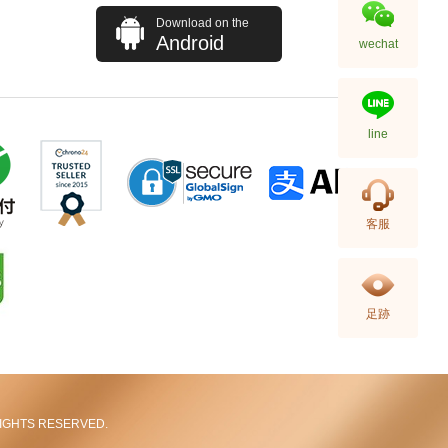
Download on the
Android
wechat
line
Blancpain 寶珀 Fifty Fathoms
客服
五十噚系列 5015-1130-52a 精鋼
91,880.00
足跡
L RIGHTS RESERVED.