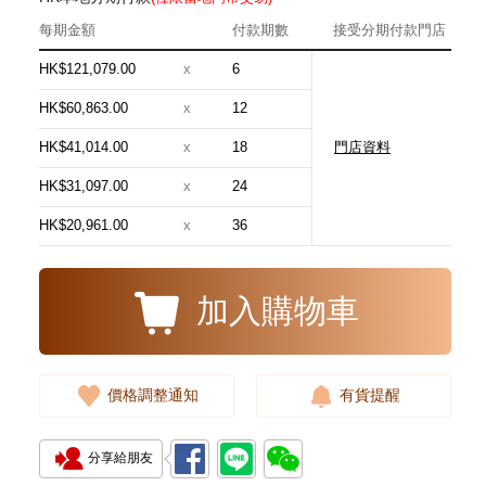
每期金額
付款期數
接受分期付款門店
HK$121,079.00
x
6
HK$60,863.00
x
12
HK$41,014.00
x
18
門店資料
Blancpain 寶珀 Villeret 經典系列
6654-3642-55b 18kt玫瑰金
HK$31,097.00
x
24
181,880.00
HK$20,961.00
x
36
加入購物車
價格調整通知
有貨提醒
分享給朋友