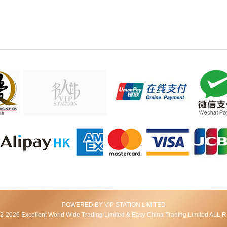
POWERED BY VIP STATION LIMITED
2026 Excellent World Wide Trading Limited & Easy China Trading Limited AL