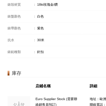
錶殼材質
：
18kt玫瑰金/鑽
錶盤顏色
：
白色
錶帶顏色
：
紫色
抗水
：
30米
錶釦種類
：
針扣
庫存
店鋪名稱
詳細
Euro Supplier Stock (需要聯
地址：歐
絡銷售員預訂)
聯絡電話：(8