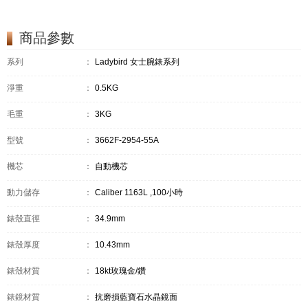
商品參數
系列
：
Ladybird 女士腕錶系列
淨重
：
0.5KG
毛重
：
3KG
型號
：
3662F-2954-55A
機芯
：
自動機芯
動力儲存
：
Caliber 1163L ,100小時
錶殼直徑
：
34.9mm
錶殼厚度
：
10.43mm
錶殼材質
：
18kt玫瑰金/鑽
錶鏡材質
：
抗磨損藍寶石水晶鏡面