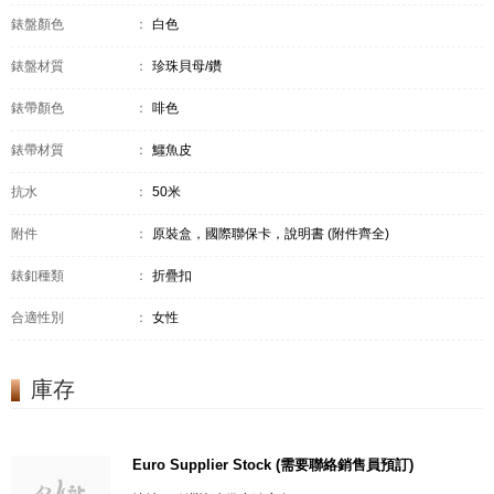
錶盤顏色
：
白色
錶盤材質
：
珍珠貝母/鑽
錶帶顏色
：
啡色
錶帶材質
：
鱷魚皮
抗水
：
50米
附件
：
原裝盒，國際聯保卡，說明書 (附件齊全)
錶釦種類
：
折疊扣
合適性別
：
女性
庫存
Euro Supplier Stock (需要聯絡銷售員預訂)