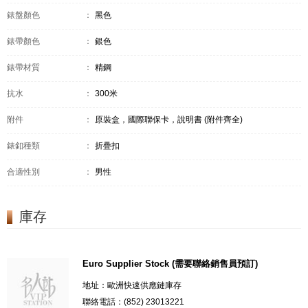
錶盤顏色
：
黑色
錶帶顏色
：
銀色
錶帶材質
：
精鋼
抗水
：
300米
附件
：
原裝盒，國際聯保卡，說明書 (附件齊全)
錶釦種類
：
折疊扣
合適性別
：
男性
庫存
Euro Supplier Stock (需要聯絡銷售員預訂)
地址：歐洲快速供應鏈庫存
聯絡電話：(852) 23013221