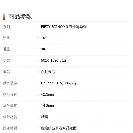
商品參數
系列
：
FIFTY FATHOMS 五十噚系列
淨重
：
1KG
毛重
：
3KG
型號
：
5010-1130-71S
機芯
：
自動機芯
動力儲存
：
Caliber 1315,120小時
錶殼直徑
：
42.3mm
錶殼厚度
：
14.3mm
錶殼材質
：
精鋼
錶鏡材質
：
抗磨損藍寶石水晶鏡面