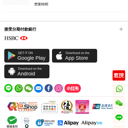
營業時間:
接受分期付款銀行
GET IT ON
Download on the
Google Play
App Store
Download on the
Android
whatsapp
wechat
line