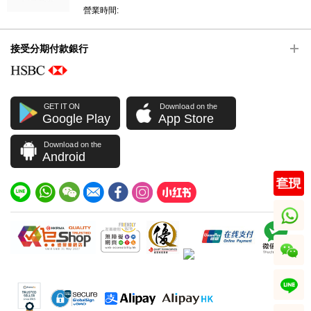
營業時間:
接受分期付款銀行
GET IT ON
Download on the
Google Play
App Store
Download on the
Android
whatsapp
wechat
line