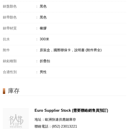
錶盤顏色
：
黑色
錶帶顏色
：
黑色
錶帶材質
：
橡膠
抗水
：
300米
附件
：
原裝盒，國際聯保卡，說明書 (附件齊全)
錶釦種類
：
折疊扣
合適性別
：
男性
庫存
Euro Supplier Stock (需要聯絡銷售員預訂)
地址：歐洲快速供應鏈庫存
聯絡電話：(852) 23013221