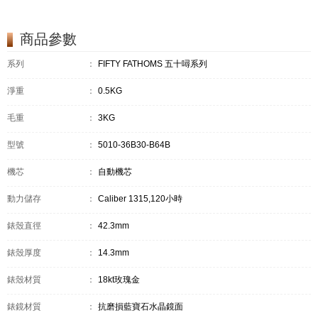
商品參數
系列
：
FIFTY FATHOMS 五十噚系列
淨重
：
0.5KG
毛重
：
3KG
型號
：
5010-36B30-B64B
機芯
：
自動機芯
動力儲存
：
Caliber 1315,120小時
錶殼直徑
：
42.3mm
錶殼厚度
：
14.3mm
錶殼材質
：
18kt玫瑰金
錶鏡材質
：
抗磨損藍寶石水晶鏡面