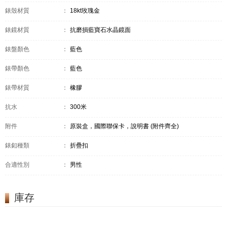
錶殼材質
：
18kt玫瑰金
錶鏡材質
：
抗磨損藍寶石水晶鏡面
錶盤顏色
：
藍色
錶帶顏色
：
藍色
錶帶材質
：
橡膠
抗水
：
300米
附件
：
原裝盒，國際聯保卡，說明書 (附件齊全)
錶釦種類
：
折疊扣
合適性別
：
男性
庫存