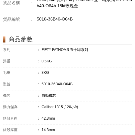
貨品名稱
:
b40-O64b 18kt玫瑰金
5010-36B40-O64B
貨品編號
:
商品參數
系列
：
FIFTY FATHOMS 五十噚系列
淨重
：
0.5KG
毛重
：
3KG
型號
：
5010-36B40-O64B
機芯
：
自動機芯
動力儲存
：
Caliber 1315 ,120小時
錶殼直徑
：
42.3mm
錶殼厚度
：
14.3mm