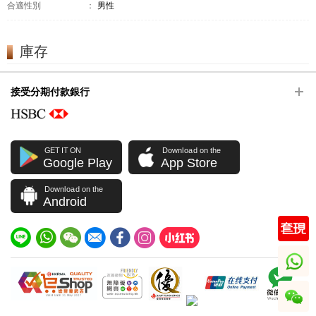
合適性別
：
男性
庫存
接受分期付款銀行
GET IT ON
Download on the
Google Play
App Store
Download on the
Android
whatsapp