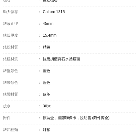
機芯
：
自動機芯
動力儲存
：
Calibre 1315
錶殼直徑
：
45mm
錶殼厚度
：
15.4mm
錶殼材質
：
精鋼
錶鏡材質
：
抗磨損藍寶石水晶鏡面
錶盤顏色
：
藍色
錶帶顏色
：
藍色
錶帶材質
：
皮革
抗水
：
30米
附件
：
原裝盒，國際聯保卡，說明書 (附件齊全)
錶釦種類
：
針扣