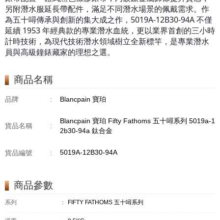
另附潛水服延長帶配件，滿足不同潛水場景的佩戴需求。作
為五十噚傳承與創新的集大成之作，5019A-12B30-94A 不僅
延續 1953 年經典款的專業潛水血統，更以業界首創的三小時
計時技術，為現代技術潛水領域樹立全新標竿，是專業潛水
員與高級鐘錶藏家的理想之選。
商品名稱
品牌
:
Blancpain 寶珀
Blancpain 寶珀 Fifty Fathoms 五十噚系列 5019a-1
貨品名稱
:
2b30-94a 鈦合金
5019A-12B30-94A
貨品編號
:
商品參數
系列
：
FIFTY FATHOMS 五十噚系列