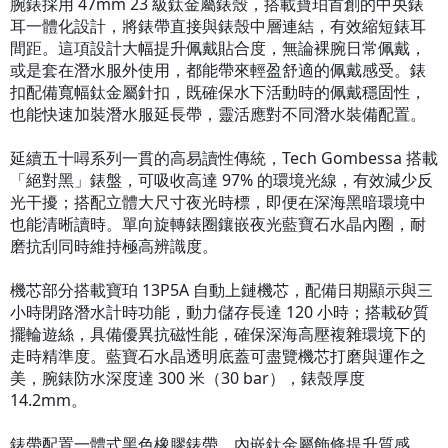
腕錶採用 47mm 23 級鈦金屬錶殼，搭載寶珀首創的中央錶
耳一體化設計，將錶帶直接與錶殼中層連結，有效縮短錶耳
間距。這項設計大幅提升佩戴貼合度，無論裸腕日常佩戴，
或是套在潛水服外使用，都能帶來輕盈舒適的佩戴感受。錶
扣配備寬幅鈦金屬針扣，既確保水下活動時的佩戴穩固性，
也能快速加裝潛水服延長帶，靈活應對不同潛水裝備配置。
延續五十噚系列一貫的高易讀性傳統，Tech Gombessa 搭載
「絕對黑」錶盤，可吸收高達 97% 的環境光線，有效減少反
光干擾；搭配立體大尺寸夜光時標，即便在深海黑暗環境中
也能清晰讀時。單向旋轉錶圈鑲嵌夜光藍寶石水晶內圈，耐
磨抗刮同時維持極高辨識度。
機芯部分搭載寶珀 13P5A 自動上鏈機芯，配備日期顯示與三
小時閉路潛水計時功能，動力儲存長達 120 小時；搭載矽質
擺輪遊絲，具備優異抗磁性能，確保深海高壓複雜環境下的
走時精準度。藍寶石水晶透明底蓋可盡覽機芯打磨與運作之
美，腕錶防水深度達 300 米（30 bar），錶殼厚度
14.2mm。
錶帶配置一體式黑色橡膠錶帶，內嵌鈦金屬飾條提升質感，