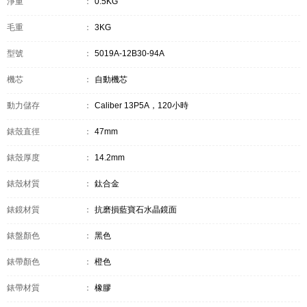
淨重
：
0.5KG
毛重
：
3KG
型號
：
5019A-12B30-94A
機芯
：
自動機芯
動力儲存
：
Caliber 13P5A，120小時
錶殼直徑
：
47mm
錶殼厚度
：
14.2mm
錶殼材質
：
鈦合金
錶鏡材質
：
抗磨損藍寶石水晶鏡面
錶盤顏色
：
黑色
錶帶顏色
：
橙色
錶帶材質
：
橡膠