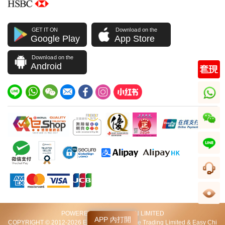
GET IT ON
Download on the
Google Play
App Store
Download on the
Android
whatsapp
wechat
line
客服
足跡
POWERED BY VIP STATION LIMITED
APP 內打開
COPYRIGHT © 2012-2026 Excellent World Wide Trading Limited & Easy Chi