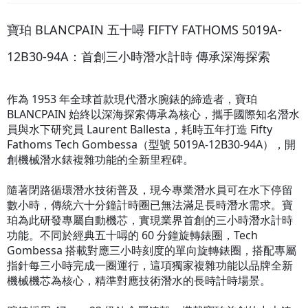
寶珀 BLANCPAIN 五十噚 FIFTY FATHOMS 5019A-
12B30-94A：首創三小時潛水計時 傳承深海探索
作為 1953 年全球首款現代潛水腕錶的締造者，寶珀
BLANCPAIN 始終以深海探索傳承為核心，攜手國際知名潛水
員與水下研究員 Laurent Ballesta，耗時五年打造 Fifty
Fathoms Tech Gombessa（型號 5019A-12B30-94A），開
創機械潛水錶複雜功能的全新里程碑。
隨著閉路循環潛水技術普及，現今專業潛水員可在水下停留
數小時，傳統六十分鐘計時圈已無法滿足長時潛水需求。寶
珀為此研發專屬自動機芯，實現業界首創的三小時潛水計時
功能。不同於經典五十噚的 60 分鐘旋轉錶圈，Tech
Gombessa 搭載對應三小時刻度的單向旋轉錶圈，搭配專屬
指針每三小時完成一圈運行，這項獨家複雜功能以品牌全新
機械機芯為核心，精準對應技術潛水的長時計時場景。