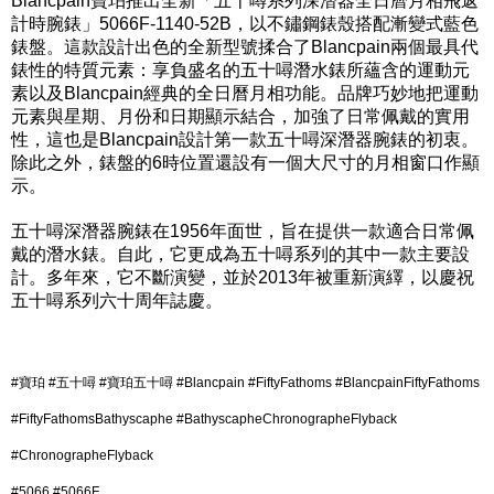
Blancpain寶珀推出全新「五十噚系列深潛器全日曆月相飛返
計時腕錶」5066F-1140-52B，以不鏽鋼錶殼搭配漸變式藍色
錶盤。這款設計出色的全新型號揉合了Blancpain兩個最具代
錶性的特質元素：享負盛名的五十噚潛水錶所蘊含的運動元
素以及Blancpain經典的全日曆月相功能。品牌巧妙地把運動
元素與星期、月份和日期顯示結合，加強了日常佩戴的實用
性，這也是Blancpain設計第一款五十噚深潛器腕錶的初衷。
除此之外，錶盤的6時位置還設有一個大尺寸的月相窗口作顯
示。
五十噚深潛器腕錶在1956年面世，旨在提供一款適合日常佩
戴的潛水錶。自此，它更成為五十噚系列的其中一款主要設
計。多年來，它不斷演變，並於2013年被重新演繹，以慶祝
五十噚系列六十周年誌慶。
#寶珀 #五十噚 #寶珀五十噚 #Blancpain #FiftyFathoms #BlancpainFiftyFathoms
#FiftyFathomsBathyscaphe #BathyscapheChronographeFlyback
#ChronographeFlyback
#5066 #5066F