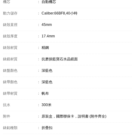
機芯
：
自動機芯
動力儲存
：
Caliber.66BF8,40小時
錶殼直徑
：
45mm
錶殼厚度
：
17.4mm
錶殼材質
：
精鋼
錶鏡材質
：
抗磨損藍寶石水晶鏡面
錶盤顏色
：
深藍色
錶帶顏色
：
深藍色
錶帶材質
：
帆布
抗水
：
300米
附件
：
原裝盒，國際聯保卡，說明書 (附件齊全)
錶釦種類
：
折疊扣