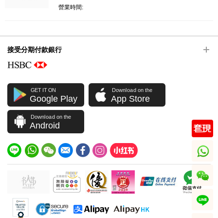
營業時間:
接受分期付款銀行
GET IT ON
Download on the
Google Play
App Store
Download on the
Android
whatsapp
wechat
line