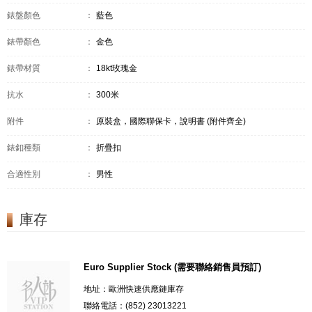
錶盤顏色
：
藍色
錶帶顏色
：
金色
錶帶材質
：
18kt玫瑰金
抗水
：
300米
附件
：
原裝盒，國際聯保卡，說明書 (附件齊全)
錶釦種類
：
折疊扣
合適性別
：
男性
庫存
Euro Supplier Stock (需要聯絡銷售員預訂)
地址：歐洲快速供應鏈庫存
聯絡電話：(852) 23013221