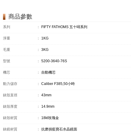
商品參數
系列
：
FIFTY FATHOMS 五十噚系列
淨重
：
1KG
毛重
：
3KG
型號
：
5200-3640-76S
機芯
：
自動機芯
動力儲存
：
Caliber F385,50小時
錶殼直徑
：
43mm
錶殼厚度
：
14.9mm
錶殼材質
：
18kt玫瑰金
錶鏡材質
：
抗磨損藍寶石水晶鏡面