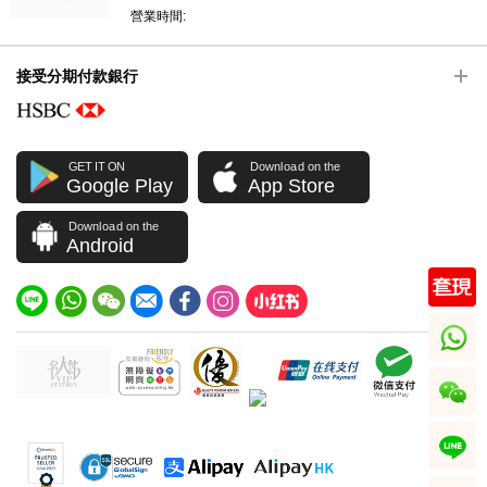
營業時間:
接受分期付款銀行
GET IT ON
Download on the
Google Play
App Store
Download on the
Android
whatsapp
wechat
line