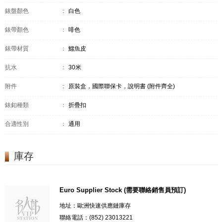
錶盤顏色
：
白色
錶帶顏色
：
啡色
錶帶材質
：
鱷魚皮
抗水
：
30米
附件
：
原裝盒，國際聯保卡，說明書 (附件齊全)
錶釦種類
：
折疊扣
合適性別
：
通用
庫存
Euro Supplier Stock (需要聯絡銷售員預訂)
地址：歐洲快速供應鏈庫存
聯絡電話：(852) 23013221