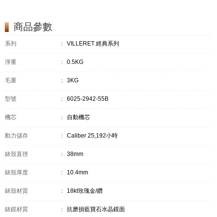
商品參數
系列
：
VILLERET 經典系列
淨重
：
0.5KG
毛重
：
3KG
型號
：
6025-2942-55B
機芯
：
自動機芯
動力儲存
：
Caliber 25,192小時
錶殼直徑
：
38mm
錶殼厚度
：
10.4mm
錶殼材質
：
18kt玫瑰金/鑽
錶鏡材質
：
抗磨損藍寶石水晶鏡面