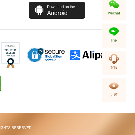
Download on the
Android
wechat
line
Blancpain 寶珀 Fifty Fathoms
客服
五十噚系列 5015-1130-52a 精鋼
91,880.00
足跡
L RIGHTS RESERVED.