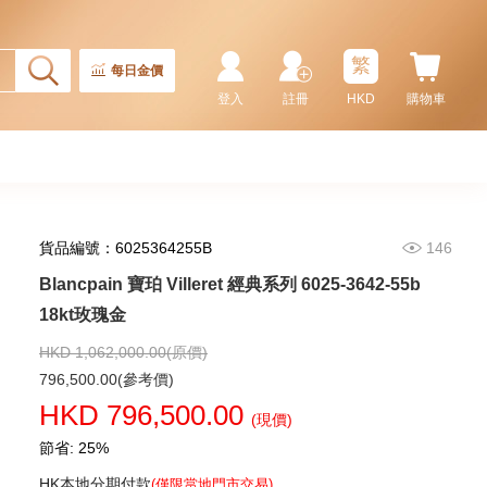
繁
每日金價
登入
註冊
HKD
購物車
貨品編號：6025364255B
146
Blancpain 寶珀 Villeret 經典系列 6025-3642-55b
Blancpain 寶珀 Fifty Fathoms
五十噚系列 5015-1130-52a 精鋼
18kt玫瑰金
91,880.00
HKD 1,062,000.00(原價)
796,500.00(參考價)
HKD 796,500.00
(現價)
節省: 25%
HK本地分期付款
(僅限當地門市交易)