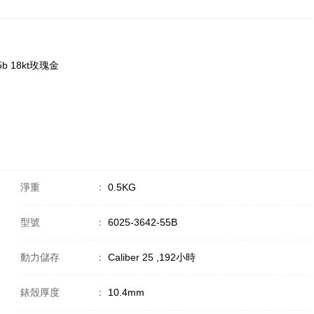
55b 18kt玫瑰金
淨重
：
0.5KG
型號
：
6025-3642-55B
動力儲存
：
Caliber 25 ,192小時
錶殼厚度
：
10.4mm