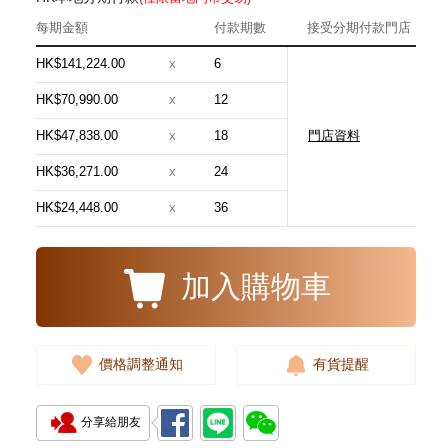
每期金額
付款期數
接受分期付款門店
HK$141,224.00
x
6
HK$70,990.00
x
12
HK$47,838.00
x
18
門店資料
Blancpain 寶珀 Villeret 經典系列
6654-3642-55b 18kt玫瑰金
HK$36,271.00
x
24
181,880.00
HK$24,448.00
x
36
加入購物車
價格調整通知
有貨提醒
分享給朋友