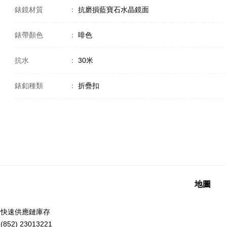
錶鏡材質
：
抗磨損藍寶石水晶鏡面
錶帶顏色
：
啡色
抗水
：
30米
錶釦種類
：
折疊扣
地圖
洲快速供應鏈庫存
52) 23013221