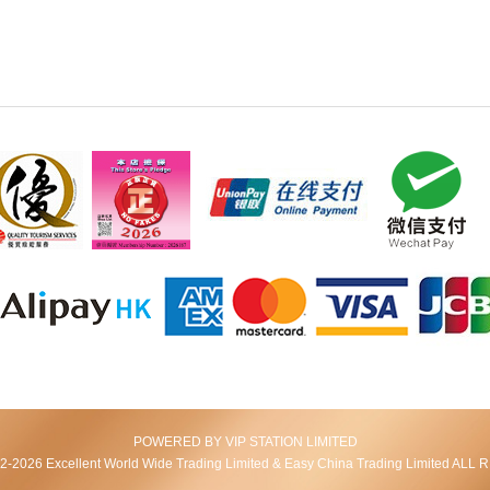
POWERED BY VIP STATION LIMITED
2026 Excellent World Wide Trading Limited & Easy China Trading Limited AL