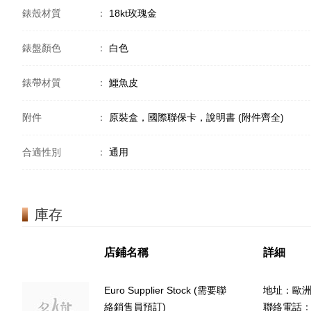
錶殼材質
：
18kt玫瑰金
錶盤顏色
：
白色
錶帶材質
：
鱷魚皮
附件
：
原裝盒，國際聯保卡，說明書 (附件齊全)
合適性別
：
通用
庫存
店鋪名稱
詳細
Euro Supplier Stock (需要聯
地址：歐
絡銷售員預訂)
聯絡電話：(8