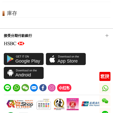
庫存
接受分期付款銀行
GET IT ON
Download on the
Google Play
App Store
Download on the
Android
whatsapp
wechat