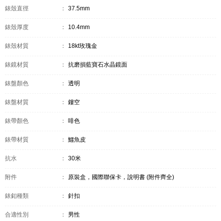
錶殼直徑
：
37.5mm
錶殼厚度
：
10.4mm
錶殼材質
：
18kt玫瑰金
錶鏡材質
：
抗磨損藍寶石水晶鏡面
錶盤顏色
：
透明
錶盤材質
：
鏤空
錶帶顏色
：
啡色
錶帶材質
：
鱷魚皮
抗水
：
30米
附件
：
原裝盒，國際聯保卡，說明書 (附件齊全)
錶釦種類
：
針扣
合適性別
：
男性