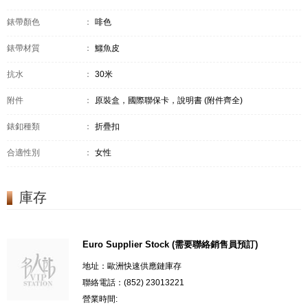
錶帶顏色
：
啡色
錶帶材質
：
鱷魚皮
抗水
：
30米
附件
：
原裝盒，國際聯保卡，說明書 (附件齊全)
錶釦種類
：
折疊扣
合適性別
：
女性
庫存
Euro Supplier Stock (需要聯絡銷售員預訂)
地址：歐洲快速供應鏈庫存
聯絡電話：(852) 23013221
營業時間: