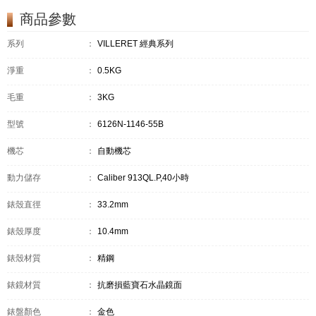
商品參數
系列
：
VILLERET 經典系列
淨重
：
0.5KG
毛重
：
3KG
型號
：
6126N-1146-55B
機芯
：
自動機芯
動力儲存
：
Caliber 913QL.P,40小時
錶殼直徑
：
33.2mm
錶殼厚度
：
10.4mm
錶殼材質
：
精鋼
錶鏡材質
：
抗磨損藍寶石水晶鏡面
錶盤顏色
：
金色