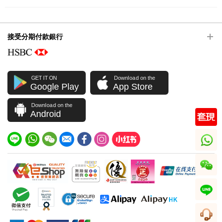
接受分期付款銀行
GET IT ON
Download on the
Google Play
App Store
Download on the
Android
whatsapp
wechat
line