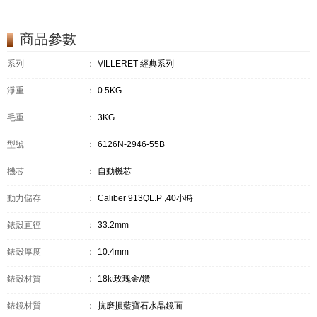
商品參數
系列
：
VILLERET 經典系列
淨重
：
0.5KG
毛重
：
3KG
型號
：
6126N-2946-55B
機芯
：
自動機芯
動力儲存
：
Caliber 913QL.P ,40小時
錶殼直徑
：
33.2mm
錶殼厚度
：
10.4mm
錶殼材質
：
18kt玫瑰金/鑽
錶鏡材質
：
抗磨損藍寶石水晶鏡面