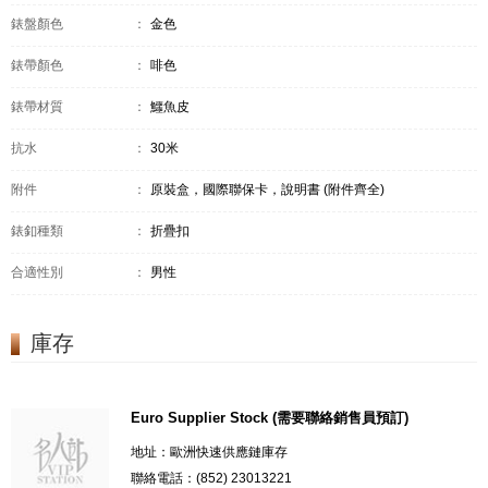
錶盤顏色
：
金色
錶帶顏色
：
啡色
錶帶材質
：
鱷魚皮
抗水
：
30米
附件
：
原裝盒，國際聯保卡，說明書 (附件齊全)
錶釦種類
：
折疊扣
合適性別
：
男性
庫存
Euro Supplier Stock (需要聯絡銷售員預訂)
地址：歐洲快速供應鏈庫存
聯絡電話：(852) 23013221