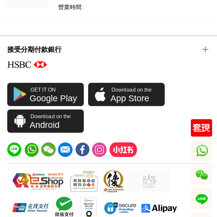
營業時間:
接受分期付款銀行
GET IT ON
Download on the
Google Play
App Store
Download on the
Android
whatsapp
wechat
line