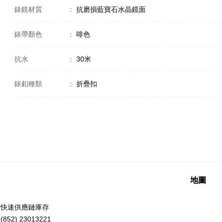
錶鏡材質
：
抗磨損藍寶石水晶鏡面
錶帶顏色
：
啡色
抗水
：
30米
錶釦種類
：
折疊扣
地圖
洲快速供應鏈庫存
52) 23013221