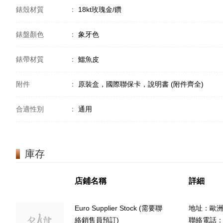
錶殼材質
：
18kt玫瑰金/鑽
錶盤顏色
：
象牙色
錶帶材質
：
鱷魚皮
附件
：
原裝盒，國際聯保卡，說明書 (附件齊全)
合適性別
：
通用
庫存
店鋪名稱
詳細
Euro Supplier Stock (需要聯
地址：歐
絡銷售員預訂)
聯絡電話：(8