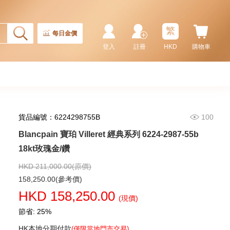
繁
每日金價
登入
註冊
HKD
購物車
貨品編號：6224298755B
100
Blancpain 寶珀 Villeret 經典系列 6224-2987-55b
Blancpain 寶珀 Fifty Fathoms
五十噚系列 5015-1130-52a 精鋼
18kt玫瑰金/鑽
91,880.00
HKD 211,000.00(原價)
158,250.00(參考價)
HKD 158,250.00
(現價)
節省: 25%
HK本地分期付款
(僅限當地門市交易)