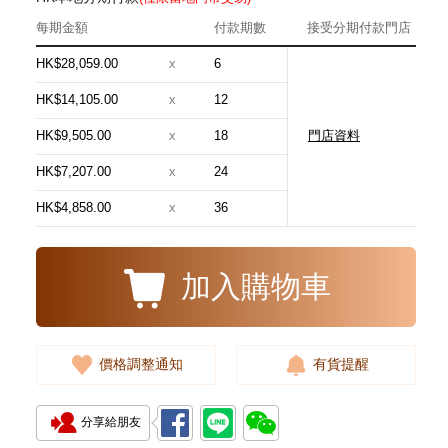
每期金額
付款期數
接受分期付款門店
HK$28,059.00
x
6
HK$14,105.00
x
12
HK$9,505.00
x
18
門店資料
Blancpain 寶珀 Villeret 經典系列
6654-3642-55b 18kt玫瑰金
HK$7,207.00
x
24
181,880.00
HK$4,858.00
x
36
加入購物車
價格調整通知
有貨提醒
分享給朋友