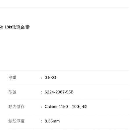
55b 18kt玫瑰金/鑽
淨重
：
0.5KG
型號
：
6224-2987-55B
動力儲存
：
Caliber 1150，100小時
錶殼厚度
：
8.35mm