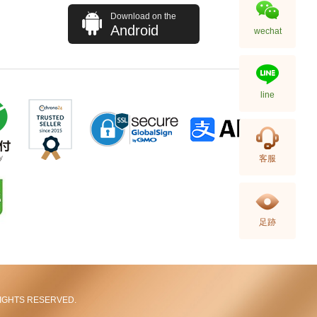
Download on the
Android
wechat
line
Blancpain 寶珀 Fifty Fathoms
客服
五十噚系列 5015-1130-52a 精鋼
91,880.00
足跡
L RIGHTS RESERVED.