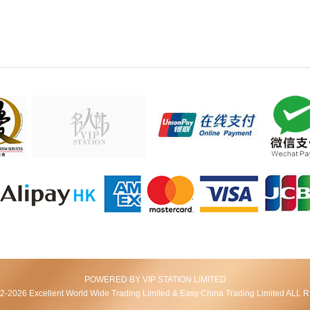
POWERED BY VIP STATION LIMITED
2026 Excellent World Wide Trading Limited & Easy China Trading Limited AL