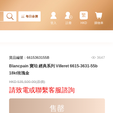
91,880.00
繁
每日金價
登入
註冊
HKD
購物車
貨品編號：6615363155B
3647
Blancpain 寶珀 經典系列 Villeret 6615-3631-55b
18kt玫瑰金
Blancpain 寶珀 Villeret 經典系列
6654-3642-55b 18kt玫瑰金
HKD 535,500.00(原價)
181,880.00
請致電或聯繫客服諮詢
售罄