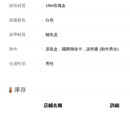
錶殼材質
：
18kt玫瑰金
錶盤顏色
：
白色
錶帶材質
：
鱷魚皮
附件
：
原裝盒，國際聯保卡，說明書 (附件齊全)
合適性別
：
男性
庫存
店鋪名稱
詳細