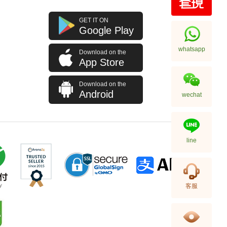
Blancpain 寶珀 Fifty Fathoms
GET IT ON
五十噚系列 5200-0153-B52a
Google Play
陶瓷
108,000.00
whatsapp
Download on the
App Store
Download on the
Android
wechat
line
Blancpain 寶珀 Fifty Fathoms
客服
五十噚系列 5015-1130-52a 精鋼
91,880.00