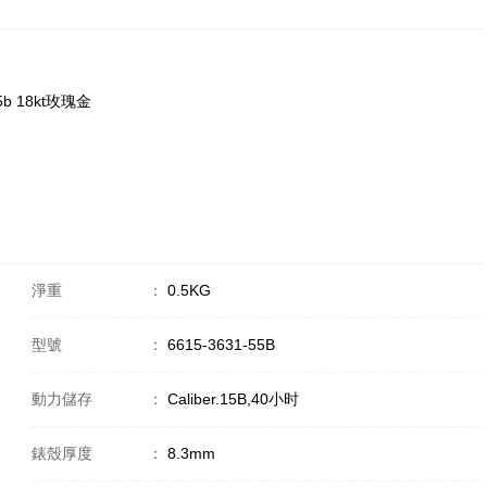
55b 18kt玫瑰金
淨重
：
0.5KG
型號
：
6615-3631-55B
動力儲存
：
Caliber.15B,40小时
錶殼厚度
：
8.3mm