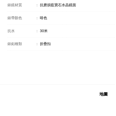
錶鏡材質
：
抗磨損藍寶石水晶鏡面
錶帶顏色
：
啡色
抗水
：
30米
錶釦種類
：
折疊扣
地圖