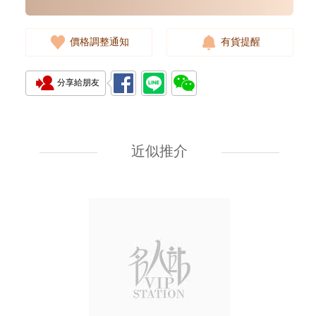
價格調整通知
有貨提醒
分享給朋友
Blancpain 寶珀 Villeret 經典系列
6654a-1127-55b 精鋼
近似推介
94,500.00