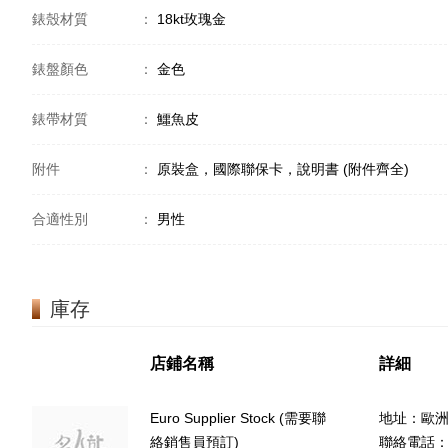
錶殼材質
：
18kt玫瑰金
錶盤顏色
：
金色
錶帶材質
：
鱷魚皮
附件
：
原裝盒，國際聯保卡，說明書 (附件齊全)
合適性別
：
男性
庫存
店鋪名稱
詳細
Euro Supplier Stock (需要聯
地址：歐
絡銷售員預訂)
聯絡電話：(8