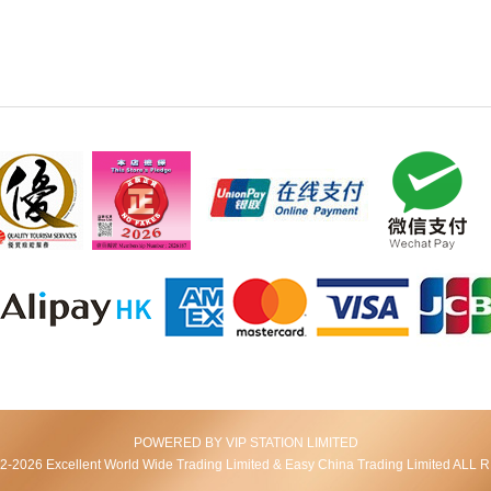
POWERED BY VIP STATION LIMITED
2026 Excellent World Wide Trading Limited & Easy China Trading Limited AL