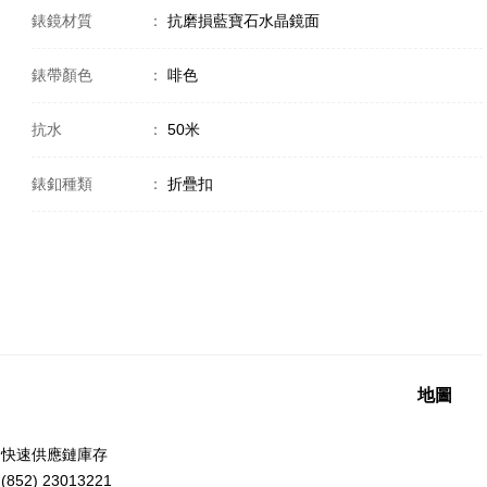
錶鏡材質
：
抗磨損藍寶石水晶鏡面
錶帶顏色
：
啡色
抗水
：
50米
錶釦種類
：
折疊扣
地圖
洲快速供應鏈庫存
52) 23013221