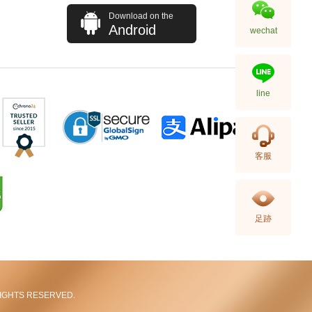
Download on the
Android
wechat
line
Blancpain 寶珀 Fifty Fathoms
客服
五十噚系列 5015-1130-52a 精鋼
91,880.00
足跡
L RIGHTS RESERVED.