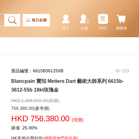
繁
每日金價
登入
註冊
HKD
購物車
貨品編號：6615B361255B
119
Blancpain 寶珀 Metiers Dart 藝術大師系列 6615b-
Blancpain 寶珀 Fifty Fathoms
五十噚系列 5015-1130-52a 精鋼
3612-55b 18kt玫瑰金
91,880.00
HKD 1,008,500.00(原價)
756,380.00(參考價)
HKD 756,380.00
(現價)
節省: 25.00%
HK本地分期付款
(僅限當地門市交易)