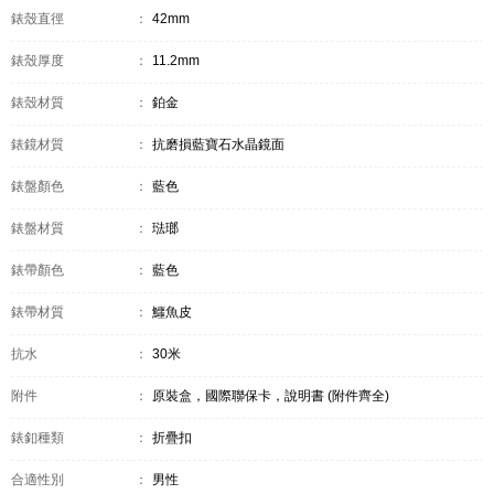
錶殼直徑
：
42mm
錶殼厚度
：
11.2mm
錶殼材質
：
鉑金
錶鏡材質
：
抗磨損藍寶石水晶鏡面
錶盤顏色
：
藍色
錶盤材質
：
琺瑯
錶帶顏色
：
藍色
錶帶材質
：
鱷魚皮
抗水
：
30米
附件
：
原裝盒，國際聯保卡，說明書 (附件齊全)
錶釦種類
：
折疊扣
合適性別
：
男性