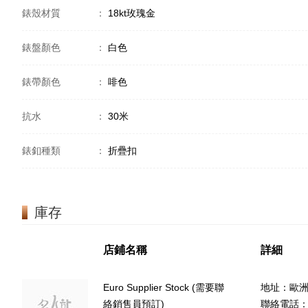
錶殼材質
：
18kt玫瑰金
錶盤顏色
：
白色
錶帶顏色
：
啡色
抗水
：
30米
錶釦種類
：
折疊扣
庫存
店鋪名稱
詳細
Euro Supplier Stock (需要聯
地址：歐
絡銷售員預訂)
聯絡電話：(8