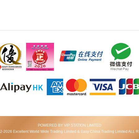
POWERED BY VIP STATION LIMITED
2026 Excellent World Wide Trading Limited & Easy China Trading Limited AL