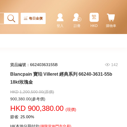
繁
每日金價
登入
註冊
HKD
購物車
貨品編號：66240363155B
142
Blancpain 寶珀 Villeret 經典系列 66240-3631-55b
Blancpain 寶珀 Fifty Fathoms
五十噚系列 5015-1130-52a 精鋼
18kt玫瑰金
91,880.00
HKD 1,200,500.00(原價)
900,380.00(參考價)
HKD 900,380.00
(現價)
節省: 25.00%
HK本地分期付款
(僅限當地門市交易)