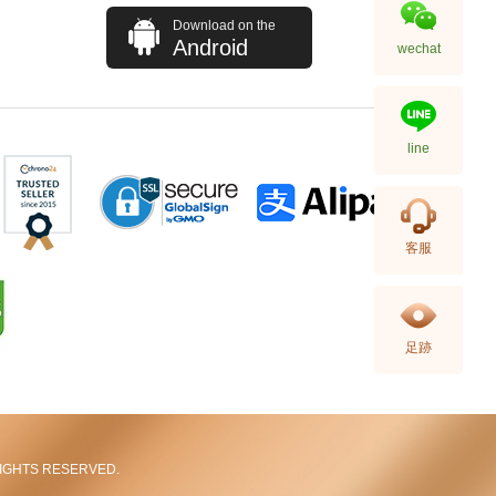
Download on the
Android
wechat
line
Blancpain 寶珀 Fifty Fathoms
客服
五十噚系列 5015-1130-52a 精鋼
91,880.00
足跡
L RIGHTS RESERVED.