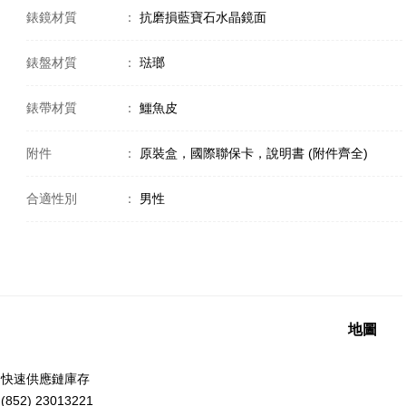
錶鏡材質
：
抗磨損藍寶石水晶鏡面
錶盤材質
：
琺瑯
錶帶材質
：
鱷魚皮
附件
：
原裝盒，國際聯保卡，說明書 (附件齊全)
合適性別
：
男性
地圖
洲快速供應鏈庫存
52) 23013221