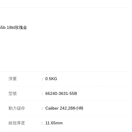
-55b 18kt玫瑰金
淨重
：
0.5KG
型號
：
66240-3631-55B
動力儲存
：
Caliber 242,288小時
錶殼厚度
：
11.65mm