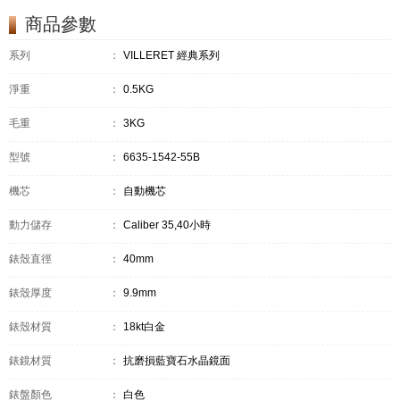
商品參數
系列
：
VILLERET 經典系列
淨重
：
0.5KG
毛重
：
3KG
型號
：
6635-1542-55B
機芯
：
自動機芯
動力儲存
：
Caliber 35,40小時
錶殼直徑
：
40mm
錶殼厚度
：
9.9mm
錶殼材質
：
18kt白金
錶鏡材質
：
抗磨損藍寶石水晶鏡面
錶盤顏色
：
白色