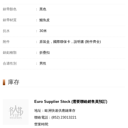
錶帶顏色
：
黑色
錶帶材質
：
鱷魚皮
抗水
：
30米
附件
：
原裝盒，國際聯保卡，說明書 (附件齊全)
錶釦種類
：
折疊扣
合適性別
：
男性
庫存
Euro Supplier Stock (需要聯絡銷售員預訂)
地址：歐洲快速供應鏈庫存
聯絡電話：(852) 23013221
營業時間: