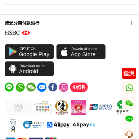
接受分期付款銀行
GET IT ON
Download on the
Google Play
App Store
Download on the
Android
whatsapp
wechat
line