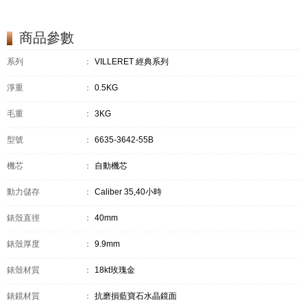
商品參數
系列
：
VILLERET 經典系列
淨重
：
0.5KG
毛重
：
3KG
型號
：
6635-3642-55B
機芯
：
自動機芯
動力儲存
：
Caliber 35,40小時
錶殼直徑
：
40mm
錶殼厚度
：
9.9mm
錶殼材質
：
18kt玫瑰金
錶鏡材質
：
抗磨損藍寶石水晶鏡面