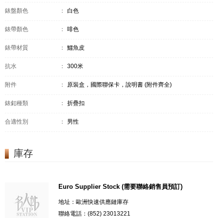
錶盤顏色
：
白色
錶帶顏色
：
啡色
錶帶材質
：
鱷魚皮
抗水
：
300米
附件
：
原裝盒，國際聯保卡，說明書 (附件齊全)
錶釦種類
：
折疊扣
合適性別
：
男性
庫存
Euro Supplier Stock (需要聯絡銷售員預訂)
地址：歐洲快速供應鏈庫存
聯絡電話：(852) 23013221