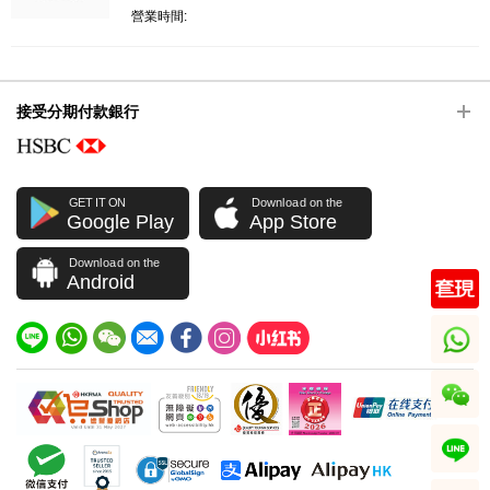
營業時間:
接受分期付款銀行
GET IT ON
Download on the
Google Play
App Store
Download on the
Android
whatsapp
wechat
line