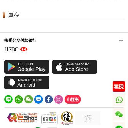
庫存
接受分期付款銀行
GET IT ON
Download on the
Google Play
App Store
Download on the
Android
whatsapp
wechat