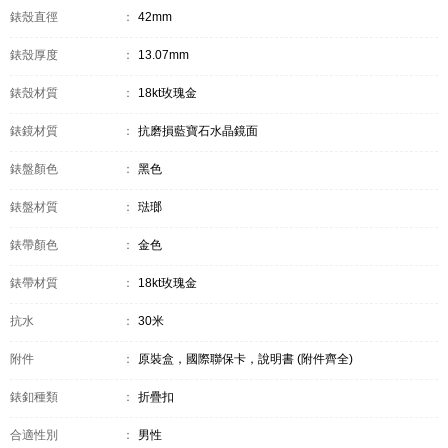
錶殼直徑
：
42mm
錶殼厚度
：
13.07mm
錶殼材質
：
18kt玫瑰金
錶鏡材質
：
抗磨損藍寶石水晶鏡面
錶盤顏色
：
黑色
錶盤材質
：
琺瑯
錶帶顏色
：
金色
錶帶材質
：
18kt玫瑰金
抗水
：
30米
附件
：
原裝盒，國際聯保卡，說明書 (附件齊全)
錶釦種類
：
折疊扣
合適性別
：
男性