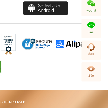
Download on the
Android
wechat
line
Blancpain 寶珀 Fifty Fathoms
客服
五十噚系列 5015-1130-52a 精鋼
91,880.00
足跡
L RIGHTS RESERVED.