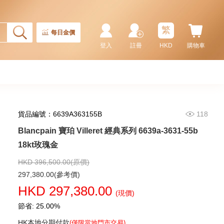
繁
每日金價
登入
註冊
HKD
購物車
貨品編號：6639A363155B
118
Blancpain 寶珀 Villeret 經典系列 6639a-3631-55b
Blancpain 寶珀 Fifty Fathoms
五十噚系列 5015-1130-52a 精鋼
18kt玫瑰金
91,880.00
HKD 396,500.00(原價)
297,380.00(參考價)
HKD 297,380.00
(現價)
節省: 25.00%
HK本地分期付款
(僅限當地門市交易)