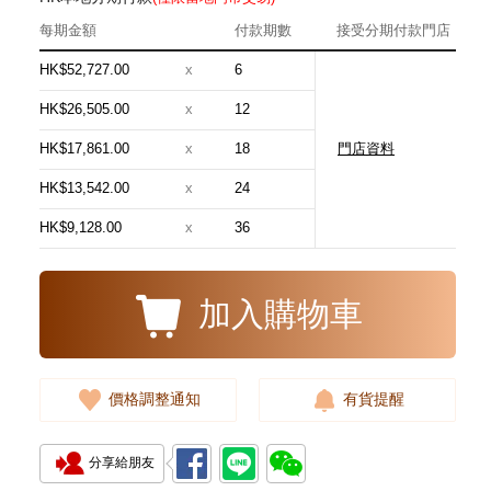
每期金額
付款期數
接受分期付款門店
HK$52,727.00
x
6
HK$26,505.00
x
12
HK$17,861.00
x
18
門店資料
Blancpain 寶珀 Villeret 經典系列
6654-3642-55b 18kt玫瑰金
HK$13,542.00
x
24
181,880.00
HK$9,128.00
x
36
加入購物車
價格調整通知
有貨提醒
分享給朋友