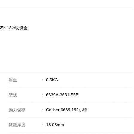
-55b 18kt玫瑰金
淨重
：
0.5KG
型號
：
6639A-3631-55B
動力儲存
：
Caliber 6639,192小時
錶殼厚度
：
13.05mm