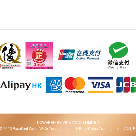
POWERED BY VIP STATION LIMITED
2026 Excellent World Wide Trading Limited & Easy China Trading Limited AL