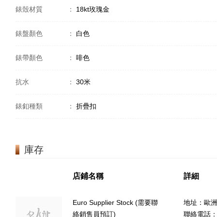
錶殼材質
：
18kt玫瑰金
錶盤顏色
：
白色
錶帶顏色
：
啡色
抗水
：
30米
錶釦種類
：
折疊扣
庫存
店鋪名稱
詳細
Euro Supplier Stock (需要聯
地址：歐
絡銷售員預訂)
聯絡電話：(8