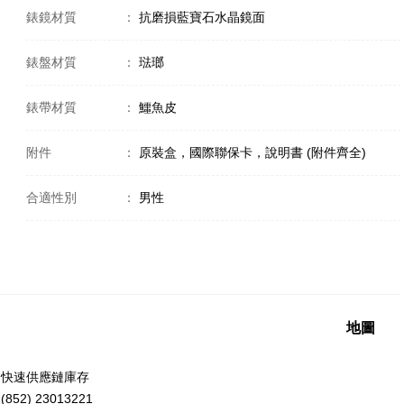
錶鏡材質
：
抗磨損藍寶石水晶鏡面
錶盤材質
：
琺瑯
錶帶材質
：
鱷魚皮
附件
：
原裝盒，國際聯保卡，說明書 (附件齊全)
合適性別
：
男性
地圖
洲快速供應鏈庫存
52) 23013221