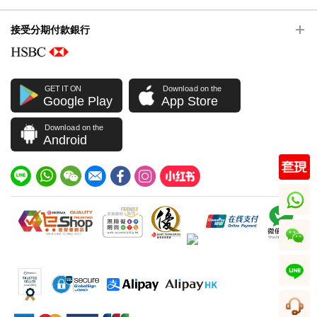
接受分期付款銀行
GET IT ON
Download on the
Google Play
App Store
Download on the
Android
whatsapp
wechat
line