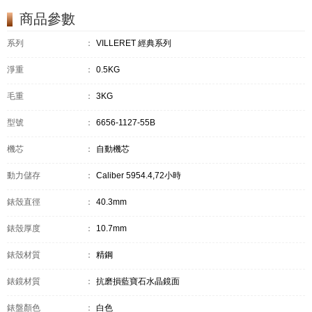
商品參數
系列
：
VILLERET 經典系列
淨重
：
0.5KG
毛重
：
3KG
型號
：
6656-1127-55B
機芯
：
自動機芯
動力儲存
：
Caliber 5954.4,72小時
錶殼直徑
：
40.3mm
錶殼厚度
：
10.7mm
錶殼材質
：
精鋼
錶鏡材質
：
抗磨損藍寶石水晶鏡面
錶盤顏色
：
白色