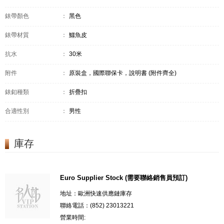
錶帶顏色
：
黑色
錶帶材質
：
鱷魚皮
抗水
：
30米
附件
：
原裝盒，國際聯保卡，說明書 (附件齊全)
錶釦種類
：
折疊扣
合適性別
：
男性
庫存
Euro Supplier Stock (需要聯絡銷售員預訂)
地址：歐洲快速供應鏈庫存
聯絡電話：(852) 23013221
營業時間: