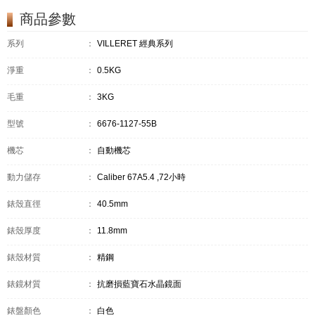
商品參數
系列
：
VILLERET 經典系列
淨重
：
0.5KG
毛重
：
3KG
型號
：
6676-1127-55B
機芯
：
自動機芯
動力儲存
：
Caliber 67A5.4 ,72小時
錶殼直徑
：
40.5mm
錶殼厚度
：
11.8mm
錶殼材質
：
精鋼
錶鏡材質
：
抗磨損藍寶石水晶鏡面
錶盤顏色
：
白色