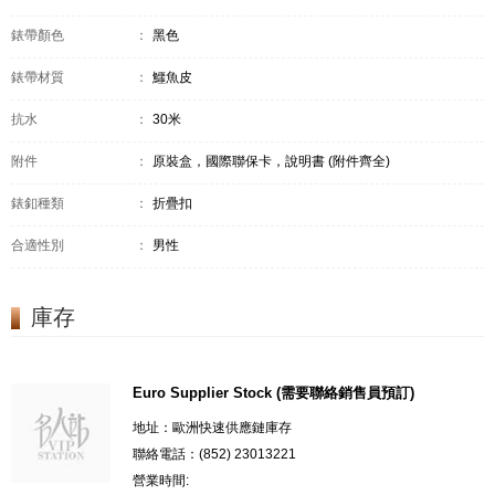
錶帶顏色
：
黑色
錶帶材質
：
鱷魚皮
抗水
：
30米
附件
：
原裝盒，國際聯保卡，說明書 (附件齊全)
錶釦種類
：
折疊扣
合適性別
：
男性
庫存
Euro Supplier Stock (需要聯絡銷售員預訂)
地址：歐洲快速供應鏈庫存
聯絡電話：(852) 23013221
營業時間: