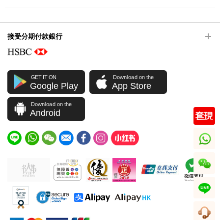
接受分期付款銀行
GET IT ON
Download on the
Google Play
App Store
Download on the
Android
whatsapp
wechat
line