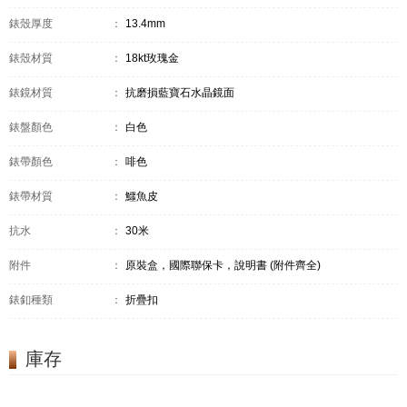
錶殼厚度
：
13.4mm
錶殼材質
：
18kt玫瑰金
錶鏡材質
：
抗磨損藍寶石水晶鏡面
錶盤顏色
：
白色
錶帶顏色
：
啡色
錶帶材質
：
鱷魚皮
抗水
：
30米
附件
：
原裝盒，國際聯保卡，說明書 (附件齊全)
錶釦種類
：
折疊扣
庫存