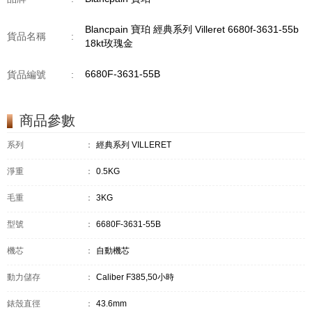
Blancpain 寶珀 經典系列 Villeret 6680f-3631-55b
貨品名稱
:
18kt玫瑰金
6680F-3631-55B
貨品編號
:
商品參數
系列
：
經典系列 VILLERET
淨重
：
0.5KG
毛重
：
3KG
型號
：
6680F-3631-55B
機芯
：
自動機芯
動力儲存
：
Caliber F385,50小時
錶殼直徑
：
43.6mm