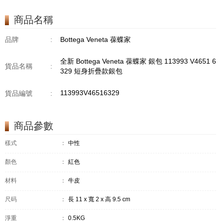
商品名稱
品牌
:
Bottega Veneta 葆蝶家
全新 Bottega Veneta 葆蝶家 銀包 113993 V4651 6
貨品名稱
:
329 短身折疊款銀包
113993V46516329
貨品編號
:
商品參數
樣式
：
中性
顏色
：
紅色
材料
：
牛皮
尺码
：
長 11 x 寬 2 x 高 9.5 cm
淨重
：
0.5KG