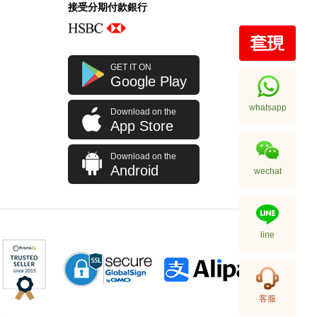
接受分期付款銀行
全新 Bottega Veneta 葆蝶家 銀包
GET IT ON
608563 Vcpq3 4202
Google Play
短身折疊款銀包
2,380.00
whatsapp
Download on the
App Store
Download on the
Android
wechat
line
全新 Bottega Veneta 葆蝶家 銀包
客服
608563 Vcpq3 8984 卡片套