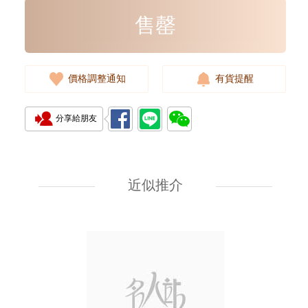
售罄
價格調整通知
有貨提醒
分享給朋友
全新 Bottega Veneta 葆蝶家 銀包
608563 Vcpq3 4202
短身折疊款銀包
近似推介
2,380.00