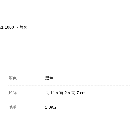
651 1000 卡片套
顏色
：
黑色
尺码
：
長 11 x 寬 2 x 高 7 cm
毛重
：
1.0KG