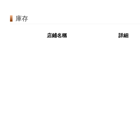
庫存
店鋪名稱
詳細