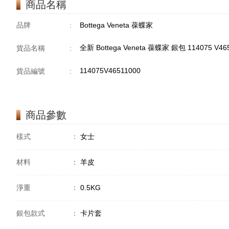
商品名稱
品牌
:
Bottega Veneta 葆蝶家
全新 Bottega Veneta 葆蝶家 銀包 114075 V4
貨品名稱
:
114075V46511000
貨品編號
:
商品參數
樣式
：
女士
材料
：
羊皮
淨重
：
0.5KG
銀包款式
：
卡片套