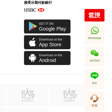
接受分期付款銀行
全新 Bottega Veneta 葆蝶家 銀包
GET IT ON
608563 Vcpq3 4202
Google Play
短身折疊款銀包
2,380.00
whatsapp
Download on the
App Store
Download on the
Android
wechat
line
全新 Bottega Veneta 葆蝶家 銀包
客服
608563 Vcpq3 8984 卡片套