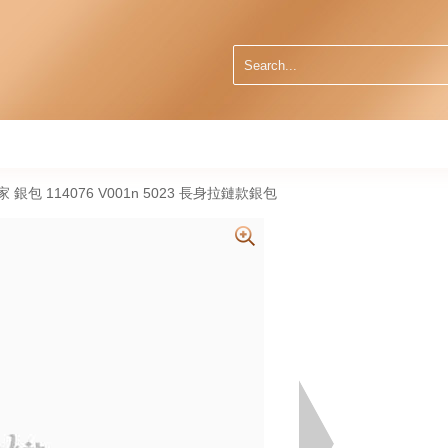
葆蝶家 銀包 114076 V001n 5023 長身拉鏈款銀包