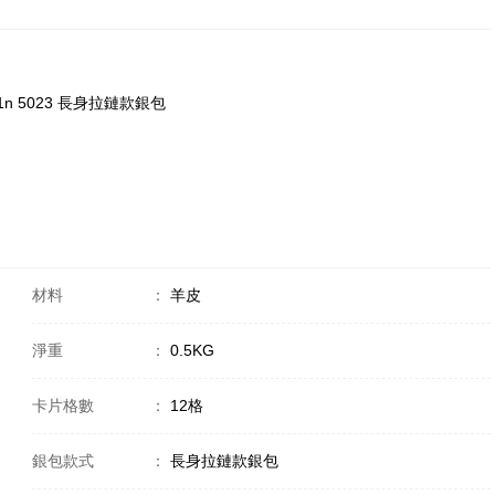
001n 5023 長身拉鏈款銀包
材料
：
羊皮
淨重
：
0.5KG
卡片格數
：
12格
銀包款式
：
長身拉鏈款銀包