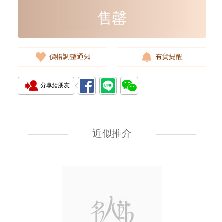
售罄
價格調整通知
有貨提醒
分享給朋友
全新 Bottega Veneta 葆蝶家 銀包
608563 Vcpq3 4202
短身折疊款銀包
近似推介
2,380.00