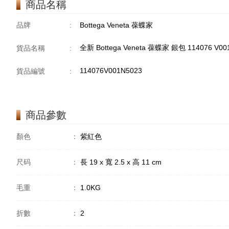
商品名稱
品牌
:
Bottega Veneta 葆蝶家
全新 Bottega Veneta 葆蝶家 銀包 114076 V
貨品名稱
:
114076V001N5023
貨品編號
:
商品參數
顏色
：
紫紅色
尺码
：
長 19 x 寬 2.5 x 高 11 cm
毛重
：
1.0KG
折數
：
2