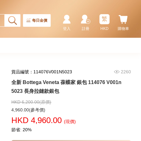
全新 Bottega Veneta 葆蝶家 銀包
679802 Vcpq3 8803 卡片套
繁
1,980.00
每日金價
登入
註冊
HKD
購物車
貨品編號：114076V001N5023
2260
全新 Bottega Veneta 葆蝶家 銀包 114076 V001n
5023 長身拉鏈款銀包
HKD 6,200.00(原價)
全新 Bottega Veneta 葆蝶家 銀包
4,960.00(參考價)
667036 Vcpq6 1073
HKD 4,960.00
短身啪鈕款銀包
(現價)
3,480.00
節省: 20%