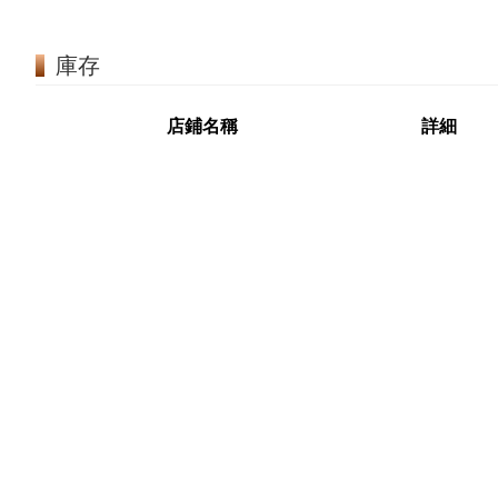
庫存
店鋪名稱
詳細