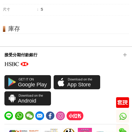
尺寸
：
S
庫存
接受分期付款銀行
GET IT ON
Download on the
Google Play
App Store
Download on the
Android
whatsapp