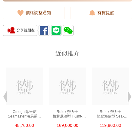
價格調整通知
有貨提醒
分享給朋友
近似推介
Omega 歐米茄
Rolex 勞力士
Rolex 勞力士
Seamaster 海馬系列
格林尼治型 Ii Gmt-
恒動海使型 Sea-
210.30.42.20.01.002
Master Ii 126711chnr-
Dweller 126600-0002
45,760.00
169,000.00
119,800.00
精鋼 Nekton Edition
0002 18kt玫瑰金/鋼
精鋼 單紅
沙士圈