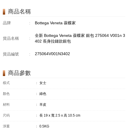
商品名稱
品牌
:
Bottega Veneta 葆蝶家
全新 Bottega Veneta 葆蝶家 銀包 275064 V001n 3
貨品名稱
:
402 長身拉鏈款銀包
275064V001N3402
貨品編號
:
商品參數
樣式
：
女士
顏色
：
綠色
材料
：
羊皮
尺码
：
長 19 x 寬 2.5 x 高 10.5 cm
淨重
：
0.5KG