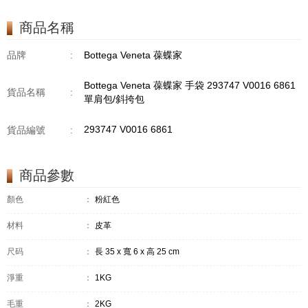
商品名稱
品牌
:
Bottega Veneta 葆蝶家
Bottega Veneta 葆蝶家 手袋 293747 V0016 6861
貨品名稱
:
單肩包/斜挎包
293747 V0016 6861
貨品編號
:
商品參數
顏色
：
粉紅色
材料
：
皮革
尺码
：
長 35 x 寬 6 x 高 25 cm
淨重
：
1KG
毛重
：
2KG