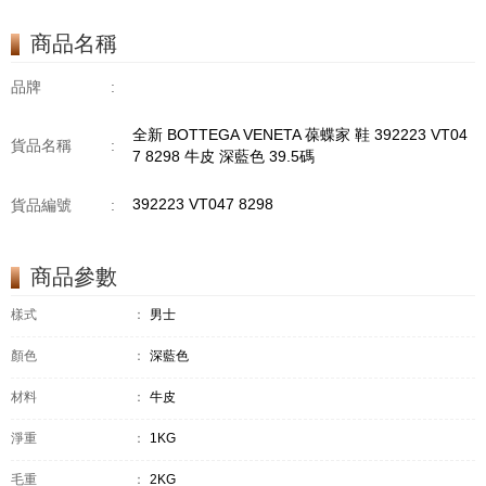
商品名稱
品牌
:
全新 BOTTEGA VENETA 葆蝶家 鞋 392223 VT04
貨品名稱
:
7 8298 牛皮 深藍色 39.5碼
392223 VT047 8298
貨品編號
:
商品參數
樣式
：
男士
顏色
：
深藍色
材料
：
牛皮
淨重
：
1KG
毛重
：
2KG