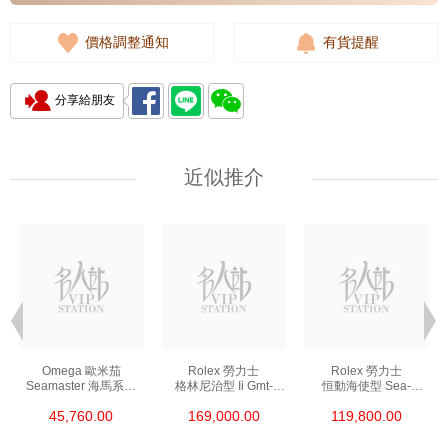
價格調整通知
有貨提醒
分享給朋友
近似推介
Omega 歐米茄
Rolex 勞力士
Rolex 勞力士
Seamaster 海馬系列
格林尼治型 Ii Gmt-
恒動海使型 Sea-
210.30.42.20.01.002
Master Ii 126711chnr-
Dweller 126600-0002
45,760.00
169,000.00
119,800.00
精鋼 Nekton Edition
0002 18kt玫瑰金/鋼
精鋼 單紅
沙士圈