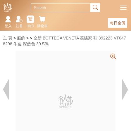
繁
每日金價
登入
註冊
HKD
購物車
主 頁
服飾
全新 BOTTEGA VENETA 葆蝶家 鞋 392223 VT047
8298 牛皮 深藍色 39.5碼