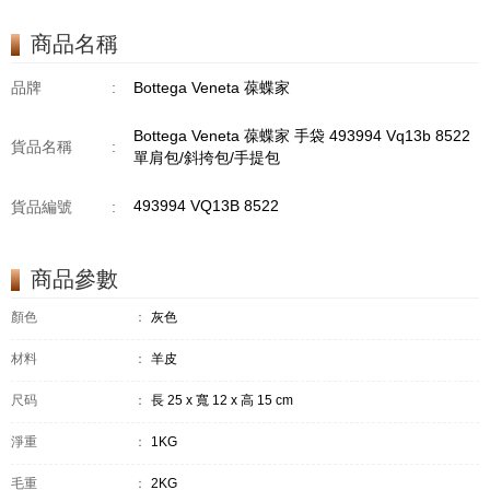
商品名稱
品牌
:
Bottega Veneta 葆蝶家
Bottega Veneta 葆蝶家 手袋 493994 Vq13b 8522
貨品名稱
:
單肩包/斜挎包/手提包
493994 VQ13B 8522
貨品編號
:
商品參數
顏色
：
灰色
材料
：
羊皮
尺码
：
長 25 x 寬 12 x 高 15 cm
淨重
：
1KG
毛重
：
2KG