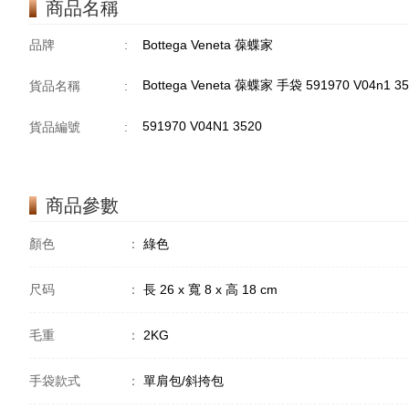
商品名稱
品牌
:
Bottega Veneta 葆蝶家
Bottega Veneta 葆蝶家 手袋 591970 V04n1
貨品名稱
:
591970 V04N1 3520
貨品編號
:
商品參數
顏色
：
綠色
尺码
：
長 26 x 寬 8 x 高 18 cm
毛重
：
2KG
手袋款式
：
單肩包/斜挎包