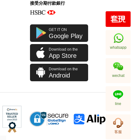
接受分期付款銀行
GET IT ON
Google Play
whatsapp
Download on the
App Store
Download on the
Android
wechat
line
客服