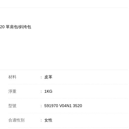
 3520 單肩包/斜挎包
材料
：
皮革
淨重
：
1KG
型號
：
591970 V04N1 3520
合適性別
：
女性