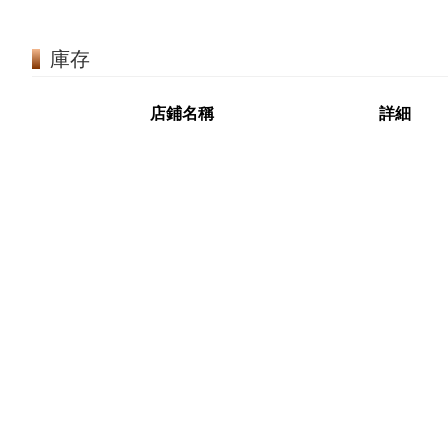
庫存
店鋪名稱
詳細