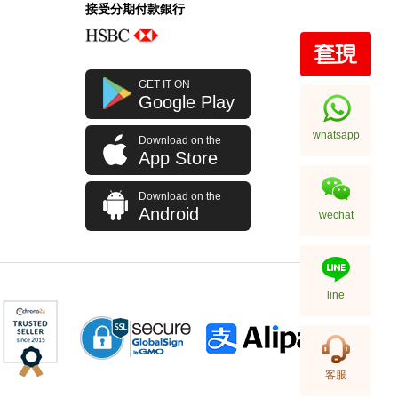
接受分期付款銀行
全新 Bottega Veneta 葆蝶家 銀包
GET IT ON
608563 Vcpq3 4202
Google Play
短身折疊款銀包
2,380.00
whatsapp
Download on the
App Store
Download on the
Android
wechat
line
全新 Bottega Veneta 葆蝶家 銀包
客服
608563 Vcpq3 8984 卡片套