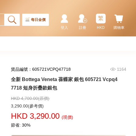
全新 Bottega Veneta 葆蝶家 銀包
679802 Vcpq3 8803 卡片套
繁
1,980.00
每日金價
登入
註冊
HKD
購物車
貨品編號：605721VCPQ47718
1164
全新 Bottega Veneta 葆蝶家 銀包 605721 Vcpq4
7718 短身折疊款銀包
HKD 4,700.00(原價)
全新 Bottega Veneta 葆蝶家 銀包
3,290.00(參考價)
667036 Vcpq6 1073
HKD 3,290.00
短身啪鈕款銀包
(現價)
3,480.00
節省: 30%