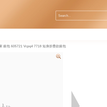
葆蝶家 銀包 605721 Vcpq4 7718 短身折疊款銀包