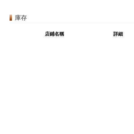
庫存
店鋪名稱
詳細