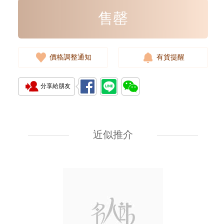
售罄
價格調整通知
有貨提醒
分享給朋友
全新 Bottega Veneta 葆蝶家 銀包
608563 Vcpq3 4202
短身折疊款銀包
近似推介
2,380.00