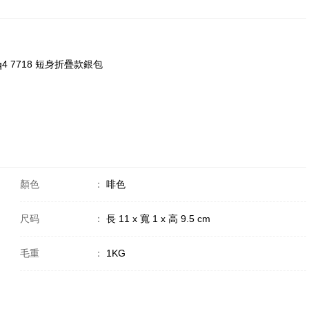
cpq4 7718 短身折疊款銀包
顏色
：
啡色
尺码
：
長 11 x 寬 1 x 高 9.5 cm
毛重
：
1KG