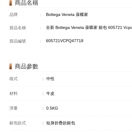
商品名稱
品牌
:
Bottega Veneta 葆蝶家
全新 Bottega Veneta 葆蝶家 銀包 605721 V
貨品名稱
:
605721VCPQ47718
貨品編號
:
商品參數
樣式
：
中性
材料
：
牛皮
淨重
：
0.5KG
銀包款式
：
短身折疊款銀包