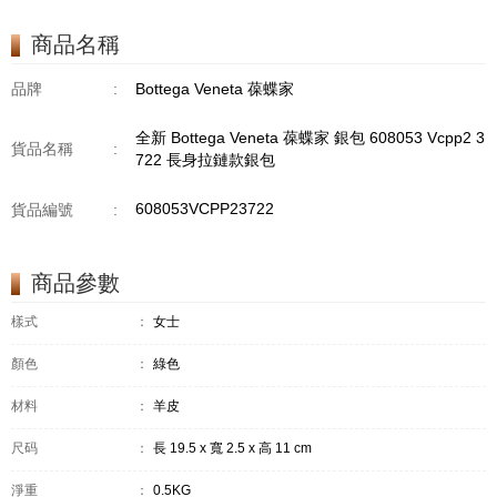
商品名稱
品牌
:
Bottega Veneta 葆蝶家
全新 Bottega Veneta 葆蝶家 銀包 608053 Vcpp2 3
貨品名稱
:
722 長身拉鏈款銀包
608053VCPP23722
貨品編號
:
商品參數
樣式
：
女士
顏色
：
綠色
材料
：
羊皮
尺码
：
長 19.5 x 寬 2.5 x 高 11 cm
淨重
：
0.5KG