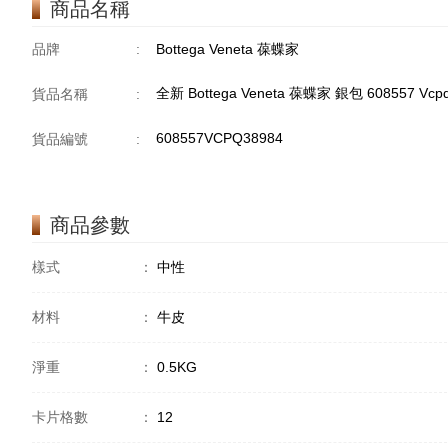
商品名稱
品牌
:
Bottega Veneta 葆蝶家
全新 Bottega Veneta 葆蝶家 銀包 608557 V
貨品名稱
:
608557VCPQ38984
貨品編號
:
商品參數
樣式
：
中性
材料
：
牛皮
淨重
：
0.5KG
卡片格數
：
12