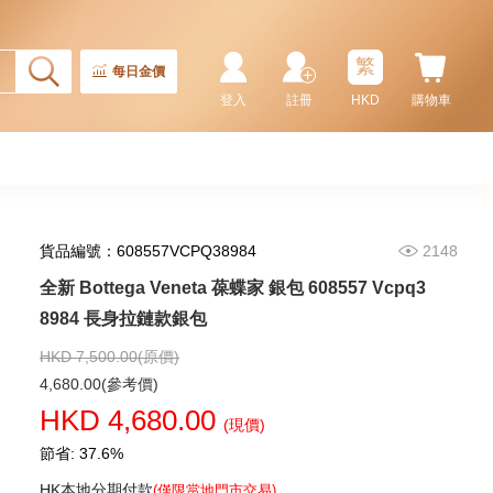
繁
每日金價
登入
註冊
HKD
購物車
貨品編號：608557VCPQ38984
2148
全新 Bottega Veneta 葆蝶家 銀包 608557 Vcpq3
全新 Bottega Veneta 葆蝶家 銀包
679802 Vcpq3 8803 卡片套
8984 長身拉鏈款銀包
1,980.00
HKD 7,500.00(原價)
4,680.00(參考價)
HKD 4,680.00
(現價)
節省: 37.6%
HK本地分期付款
(僅限當地門市交易)