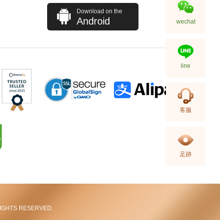
Download on the
Android
wechat
line
全新 Bottega Veneta 葆蝶家 銀包
客服
608563 Vcpq3 8984 卡片套
2,380.00
足跡
L RIGHTS RESERVED.