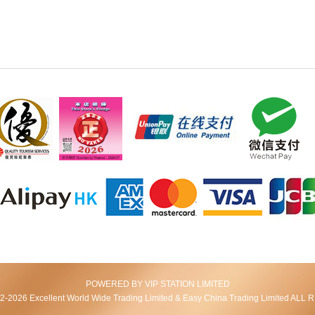
POWERED BY VIP STATION LIMITED
2026 Excellent World Wide Trading Limited & Easy China Trading Limited AL