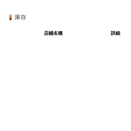
庫存
店鋪名稱
詳細