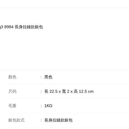
cpq3 8984 長身拉鏈款銀包
顏色
：
黑色
尺码
：
長 22.5 x 寬 2 x 高 12.5 cm
毛重
：
1KG
銀包款式
：
長身拉鏈款銀包