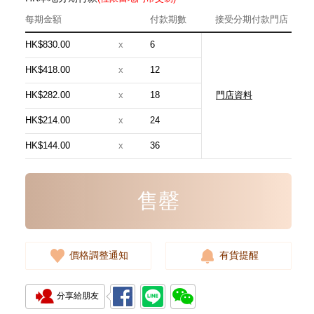
每期金額
付款期數
接受分期付款門店
HK$830.00
x
6
HK$418.00
x
12
HK$282.00
x
18
門店資料
全新 Bottega Veneta 葆蝶家 銀包
667036 Vcpq6 1073
HK$214.00
x
24
短身啪鈕款銀包
3,480.00
HK$144.00
x
36
售罄
價格調整通知
有貨提醒
分享給朋友